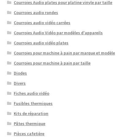
Courroies Audio plates pour platine vinyle par taille
Courroies audio rondes
Courroies audio vidéo carrées
Courroies Audio Vidéo par modèles d'appareils
Courroies audio vidéo plates
Courroies pour machine à pain par marque et modèle
Courroies pour machine à pain par taille
Diodes
Divers
Fiches audio vidéo
Fusibles thermiques
Kits de réparation
Pâtes thermique
Pièces cafetière