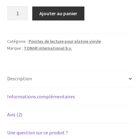
quantité
Ajouter au panier
de
BRANDT
P126
-
Catégorie :
Pointes de lecture pour platine vinyle
Marque :
TONAR international b.v.
Diamant
pointe
de
lecture
Description
ATN-
3600
pour
Informations complémentaires
platine
vinyle
Avis (2)
tourne-
disque
Une question sur ce produit ?