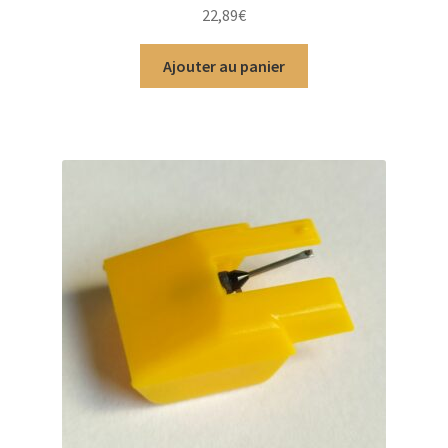
Note
4.88
22,89
€
sur 5
Ajouter au panier