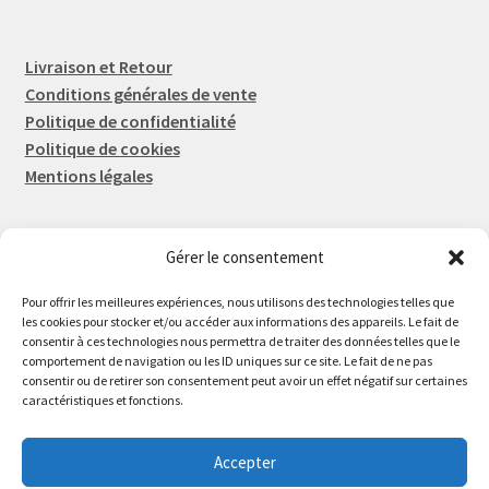
Livraison et Retour
Conditions générales de vente
Politique de confidentialité
Politique de cookies
Mentions légales
Gérer le consentement
Rep-Tronic
Eric FORTIER EI
Pour offrir les meilleures expériences, nous utilisons des technologies telles que
16 Rue de l'Espérance
les cookies pour stocker et/ou accéder aux informations des appareils. Le fait de
consentir à ces technologies nous permettra de traiter des données telles que le
14600 Honfleur
comportement de navigation ou les ID uniques sur ce site. Le fait de ne pas
02 61 82 01 89
consentir ou de retirer son consentement peut avoir un effet négatif sur certaines
caractéristiques et fonctions.
Accepter