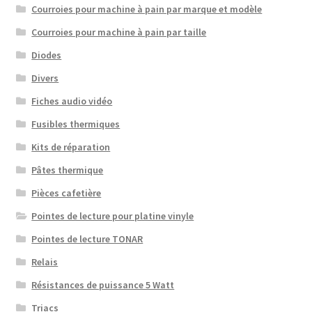
Courroies pour machine à pain par marque et modèle
Courroies pour machine à pain par taille
Diodes
Divers
Fiches audio vidéo
Fusibles thermiques
Kits de réparation
Pâtes thermique
Pièces cafetière
Pointes de lecture pour platine vinyle
Pointes de lecture TONAR
Relais
Résistances de puissance 5 Watt
Triacs