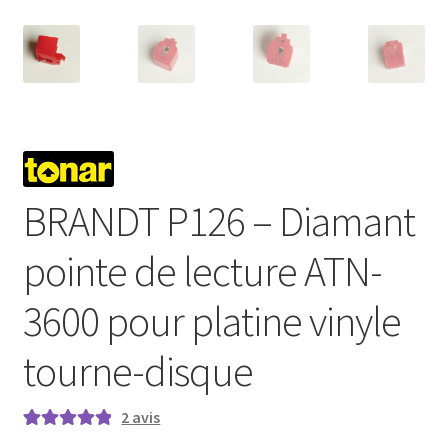
BRANDT P126 – Diamant
pointe de lecture ATN-
3600 pour platine vinyle
tourne-disque
2
avis
Noté
2
5.00
sur