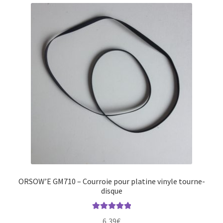
ORSOW’E GM710 – Courroie pour platine vinyle tourne-
disque
Note
5.00
sur
6,39
€