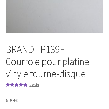
BRANDT P139F –
Courroie pour platine
vinyle tourne-disque
2
avis
Noté
2
5.00
sur
5 basé sur
6,89
€
notations
client