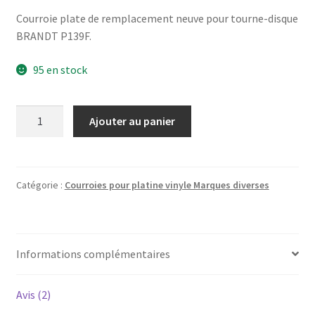
Courroie plate de remplacement neuve pour tourne-disque
BRANDT P139F.
95 en stock
quantité
Ajouter au panier
de
BRANDT
P139F
-
Catégorie :
Courroies pour platine vinyle Marques diverses
Courroie
pour
platine
Informations complémentaires
vinyle
tourne-
disque
Avis (2)