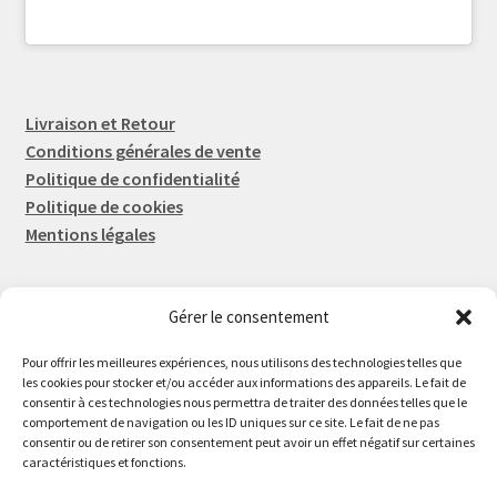
Livraison et Retour
Conditions générales de vente
Politique de confidentialité
Politique de cookies
Mentions légales
Gérer le consentement
Rep-Tronic
Eric FORTIER EI
Pour offrir les meilleures expériences, nous utilisons des technologies telles que
16 Rue de l'Espérance
les cookies pour stocker et/ou accéder aux informations des appareils. Le fait de
consentir à ces technologies nous permettra de traiter des données telles que le
14600 Honfleur
comportement de navigation ou les ID uniques sur ce site. Le fait de ne pas
02 61 82 01 89
consentir ou de retirer son consentement peut avoir un effet négatif sur certaines
caractéristiques et fonctions.