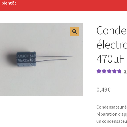
bientôt.
Conde
électr
470µF 
3
Noté
37
4.97
sur
5 basé sur
0,49
€
notations
client
Condensateur é
réparation d’ap
un condensateur