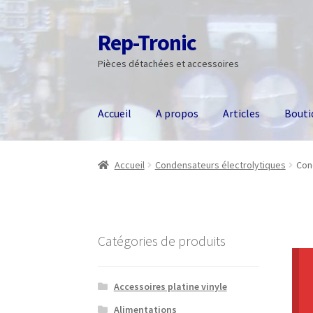
Rep-Tronic
Aller
Aller
à
au
Pièces détachées et accessoires
la
contenu
navigation
Accueil
A propos
Articles
Bouti
Accueil
Condensateurs électrolytiques
Con
Catégories de produits
Accessoires platine vinyle
Alimentations