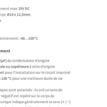
nement max:
25V DC
rps:
Ø10 x 12,5mm
m
tionnement:
-40…105°C
cement
(µF)
du condensateur d’origine
ale ou supérieure
à celle d’origine
ent
pour l’installation sur le circuit imprimé
s
105 °C
pour une meilleure durée de vie
ues sont polarisés : ils ont un sens de
négatif est repéré sur le corps du
ronique indique généralement le sens (+ / −)