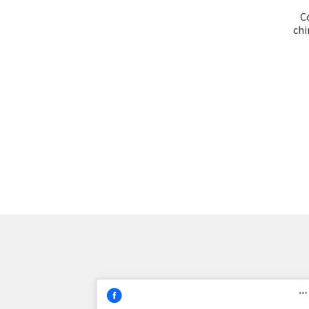
C
chi