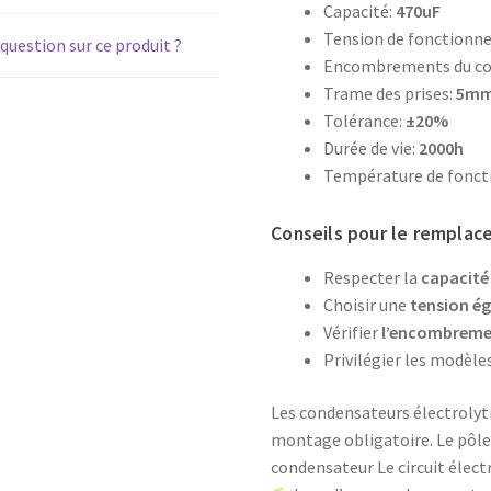
Capacité:
470uF
Tension de fonction
question sur ce produit ?
Encombrements du co
Trame des prises:
5m
Tolérance:
±20%
Durée de vie:
2000h
Température de fonc
Conseils pour le rempla
Respecter la
capacité 
Choisir une
tension ég
Vérifier
l’encombrem
Privilégier les modèle
Les condensateurs électrolytiq
montage obligatoire. Le pôle 
condensateur Le circuit élect