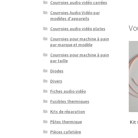
Courroies audio vidéo carrées
Courroies Audio Vidéo par
modèles d'appareils
Vo
Courroies audio vidéo plates
Courroies pour machine à pain
par marque et modèle
Courroies pour machine à pain
par taille
Diodes
Divers
Fiches audio vidéo
Fusibles thermiques
Kits de réparation
Kit
Pâtes thermique
Pièces cafetière