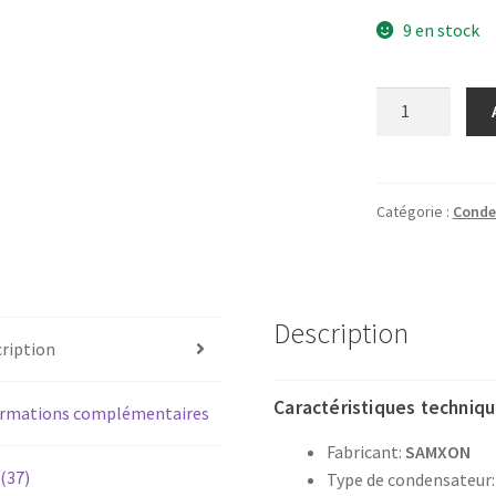
9 en stock
quantité
de
Condensateur
électrolytique
chimique
Catégorie :
Conde
470µF
25v
radial
105°
Description
ription
Caractéristiques techniqu
ormations complémentaires
Fabricant:
SAMXON
 (37)
Type de condensateur