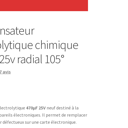
nsateur
olytique chimique
25v radial 105°
7
avis
lectrolytique
470µF 25V
neuf destiné à la
pareils électroniques. Il permet de remplacer
 défectueux sur une carte électronique.