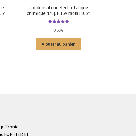
ue
Condensateur électrolytique
05°
chimique 470µF 16v radial 105°
Note
5.00
sur
0,59
€
5
Ajouter au panier
p-Tronic
ic FORTIER EI