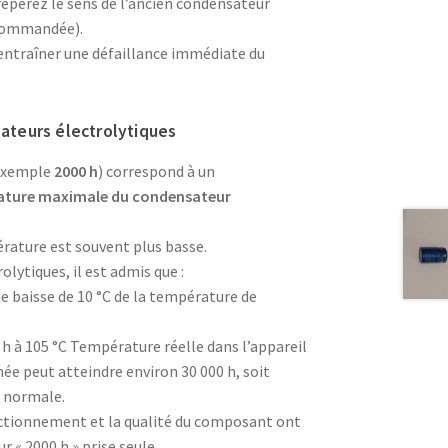
epérez le sens de l’ancien condensateur
ecommandée).
ntraîner une défaillance immédiate du
ateurs électrolytiques
 exemple
2000 h
) correspond à un
ture maximale du condensateur
érature est souvent plus basse.
lytiques, il est admis que :
ue baisse de 10 °C de la température de
h à 105 °C Température réelle dans l’appareil
mée peut atteindre environ 30 000 h, soit
n normale.
ctionnement et la qualité du composant ont
r « 2000 h » prise seule.