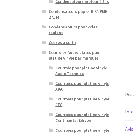
Condensateurs moteur à fils
Condensateurs papier RIFA PME
271 M
Condensateurs pour volet
roulant
Cosses à sertir
Courroies Audio plates pour
platine vinyle par marques
Courroie pour platine vinyle
Audio Technica
Courroies pour platine vinyle
AKAI
Desc
Courroies pour platine vinyle
CEC
Inf
Courroies pour platine vinyle
Continental Edison
Avis
Courroies pour platine vinyle