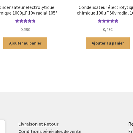
ondensateur électrolytique
Condensateur électrolytiq
mique 1000µF 10v radial 105°
chimique 100µF 50v radial 1
Note
5.00
sur
Note
5.00
sur
0,59
€
0,49
€
5
5
Ajouter au panier
Ajouter au panier
Livraison et Retour
Re
Conditions générales de vente
Er