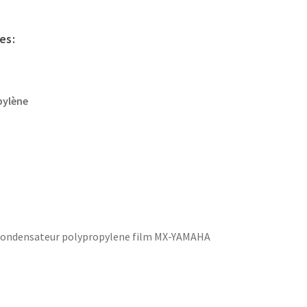
es:
pylène
 condensateur polypropylene film MX-YAMAHA