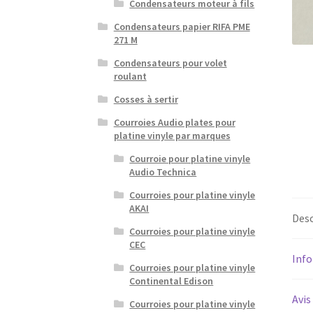
Condensateurs moteur à fils
Condensateurs papier RIFA PME
271 M
Condensateurs pour volet
roulant
Cosses à sertir
Courroies Audio plates pour
platine vinyle par marques
Courroie pour platine vinyle
Audio Technica
Courroies pour platine vinyle
AKAI
Desc
Courroies pour platine vinyle
CEC
Inf
Courroies pour platine vinyle
Continental Edison
Avis
Courroies pour platine vinyle