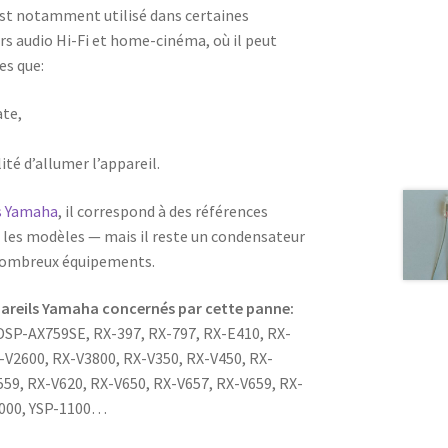
st notamment utilisé dans certaines
rs audio Hi-Fi et home-cinéma, où il peut
es que:
ate,
lité d’allumer l’appareil.
rs Yamaha
, il correspond à des références
 les modèles — mais il reste un condensateur
 nombreux équipements.
pareils Yamaha concernés par cette panne:
SP-AX759SE, RX-397, RX-797, RX-E410, RX-
-V2600, RX-V3800, RX-V350, RX-V450, RX-
559, RX-V620, RX-V650, RX-V657, RX-V659, RX-
1000, YSP-1100…