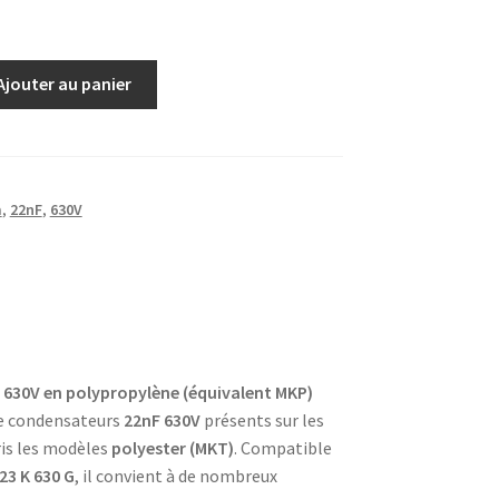
Ajouter au panier
m
,
22nF
,
630V
630V en polypropylène (équivalent MKP)
e condensateurs
22nF 630V
présents sur les
ris les modèles
polyester (MKT)
. Compatible
23 K 630 G
, il convient à de nombreux