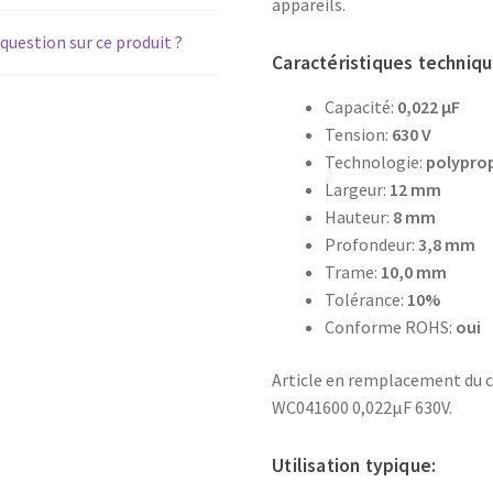
appareils.
question sur ce produit ?
Caractéristiques techniqu
Capacité:
0,022 μF
Tension:
630 V
Technologie:
polypro
Largeur:
12 mm
Hauteur:
8 mm
Profondeur:
3,8 mm
Trame:
10,0 mm
Tolérance:
10%
Conforme ROHS:
oui
Article en remplacement du
WC041600 0,022µF 630V.
Utilisation typique: