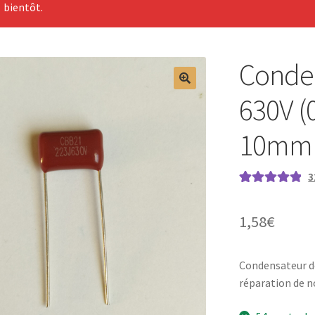
bientôt.
Conden
630V (
10mm
3
Noté
32
5.00
sur
5 basé sur
1,58
€
notations
client
Condensateur d
réparation de n