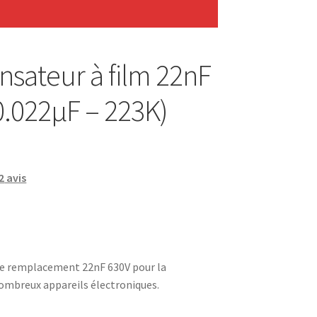
sateur à film 22nF
0.022µF – 223K)
2
avis
e remplacement 22nF 630V pour la
ombreux appareils électroniques.