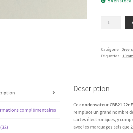
54 en stock
quantité
de
Condensateur
à
film
Catégorie :
Divers
Étiquettes :
10m
22nF
630V
(0.022µF
–
223K)
Description
ription
10mm
Ce
condensateur CBB21 22nF 
ormations complémentaires
remplace un grand nombre d
cartes électroniques, y comp
avec les marquages tels que
2
 (32)