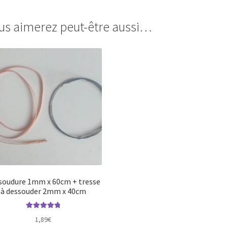
us aimerez peut-être aussi…
 soudure 1mm x 60cm + tresse
à dessouder 2mm x 40cm
Note
4.88
sur
1,89
€
5