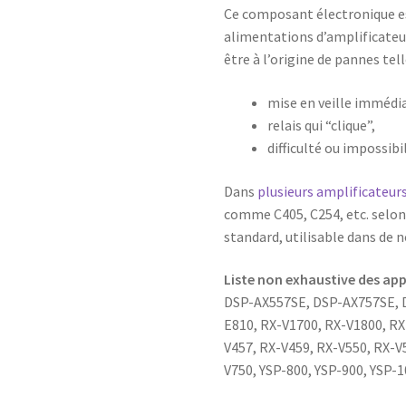
Ce composant électronique e
alimentations d’amplificateu
être à l’origine de pannes tell
mise en veille immédi
relais qui “clique”,
difficulté ou impossibi
Dans
plusieurs amplificateu
comme C405, C254, etc. selon
standard, utilisable dans de
Liste non exhaustive des ap
DSP-AX557SE, DSP-AX757SE, D
E810, RX-V1700, RX-V1800, RX
V457, RX-V459, RX-V550, RX-V
V750, YSP-800, YSP-900, YSP-