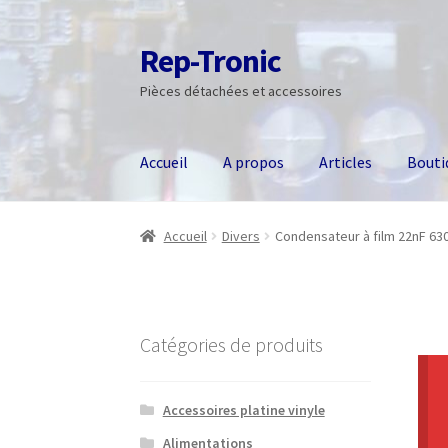
Rep-Tronic
Aller
Aller
à
au
Pièces détachées et accessoires
la
contenu
navigation
Accueil
A propos
Articles
Bouti
Accueil
Divers
Condensateur à film 22nF 63
Catégories de produits
Accessoires platine vinyle
Alimentations