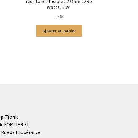
résistance fusible 22 Ohm 22R 3
Watts, ±5%
0,46
€
Ajouter au panier
p-Tronic
ic FORTIER EI
 Rue de l'Espérance