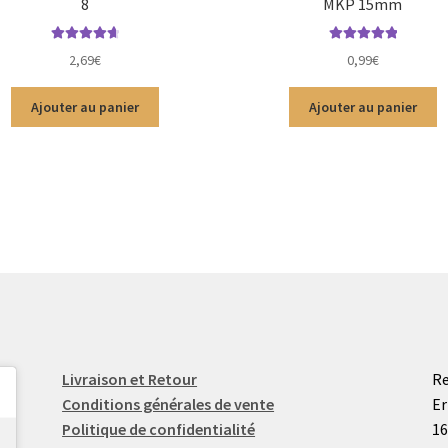
8
MKP 15mm
Note
4.79
sur
Note
5.00
sur
2,69
€
0,99
€
5
5
Ajouter au panier
Ajouter au panier
Livraison et Retour
Re
Conditions générales de vente
Er
Politique de confidentialité
16