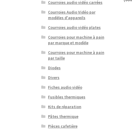
Courroies audio vidéo carrées
Courroies Audio Vidéo par
modèles d'appareils
Courroies audio vidéo plates
Courroies pour machine à pain
par marque et modèle
Courroies pour machine à pain
par taille
Diodes
Divers
Fiches audio vidéo
Fusibles thermiques
Kits de réparation
Pâtes thermique
Pièces cafetière