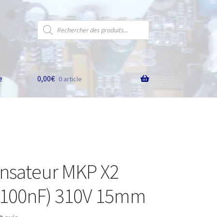
Recherche
de
produits
e
0,00
€
0 article
nsateur MKP X2
(100nF) 310V 15mm