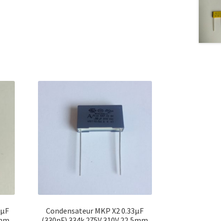
3µF
Condensateur MKP X2 0.33µF
5mm
(330nF) 334k 275V 310V 22,5mm