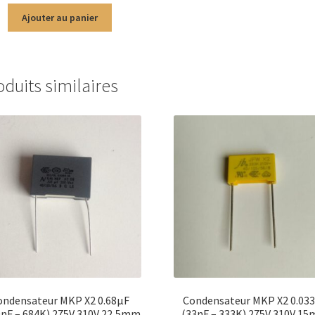
Ajouter au panier
oduits similaires
ondensateur MKP X2 0.68µF
Condensateur MKP X2 0.03
0nF – 684K) 275V 310V 22,5mm
(33nF – 333K) 275V 310V 1