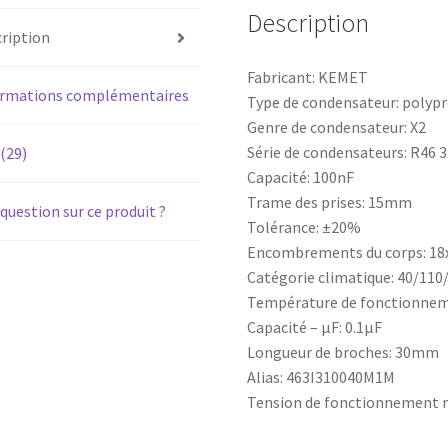
Description
ription
Fabricant: KEMET
ormations complémentaires
Type de condensateur: polyp
Genre de condensateur: X2
Série de condensateurs: R46 
 (29)
Capacité: 100nF
Trame des prises: 15mm
question sur ce produit ?
Tolérance: ±20%
Encombrements du corps: 1
Catégorie climatique: 40/110
Température de fonctionne
Capacité – µF: 0.1µF
Longueur de broches: 30mm
Alias: 463I310040M1M
Tension de fonctionnement m