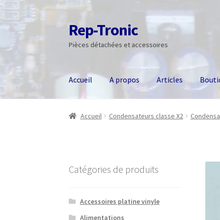
Rep-Tronic
Aller
Aller
à
au
Pièces détachées et accessoires
la
contenu
navigation
Accueil
A propos
Articles
Bouti
Accueil
Condensateurs classe X2
Condensa
Catégories de produits
Accessoires platine vinyle
Alimentations