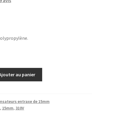
9
avis
olypropylène.
Ajouter au panier
nsateurs entraxe de 15mm
,
15mm
,
310V