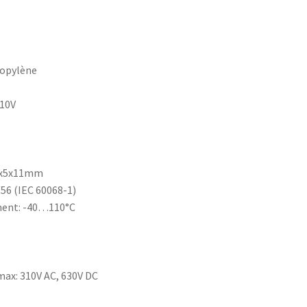
ropylène
310V
8x5x11mm
/56 (IEC 60068-1)
ment: -40…110°C
ax: 310V AC, 630V DC