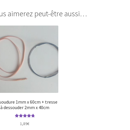
us aimerez peut-être aussi…
 soudure 1mm x 60cm + tresse
à dessouder 2mm x 40cm
Note
4.88
sur
1,89
€
5