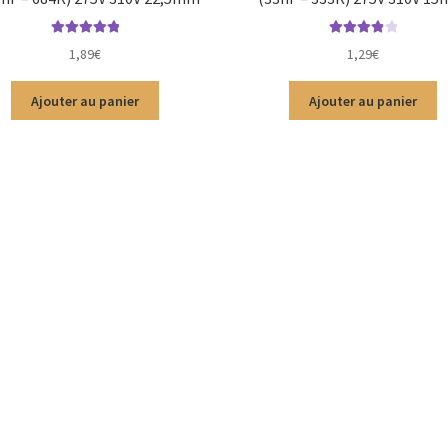
Note
4.95
sur
Note
4.00
1,89
€
1,29
€
5
sur 5
Ajouter au panier
Ajouter au panier