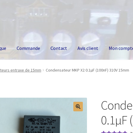
que
Commande
Contact
Avis client
Mon compt
teurs entraxe de 15mm
Condensateur MKP X2 0.1µF (100nF) 310V 15mm
Conde
0.1µF 