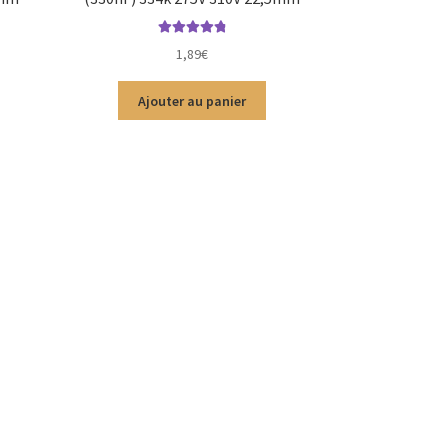
Note
4.92
sur
1,89
€
5
Ajouter au panier