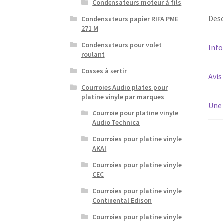
Condensateurs moteur à fils
Desc
Condensateurs papier RIFA PME
271 M
Condensateurs pour volet
Inf
roulant
Cosses à sertir
Avis
Courroies Audio plates pour
platine vinyle par marques
Une 
Courroie pour platine vinyle
Audio Technica
Courroies pour platine vinyle
AKAI
Courroies pour platine vinyle
CEC
Courroies pour platine vinyle
Continental Edison
Courroies pour platine vinyle