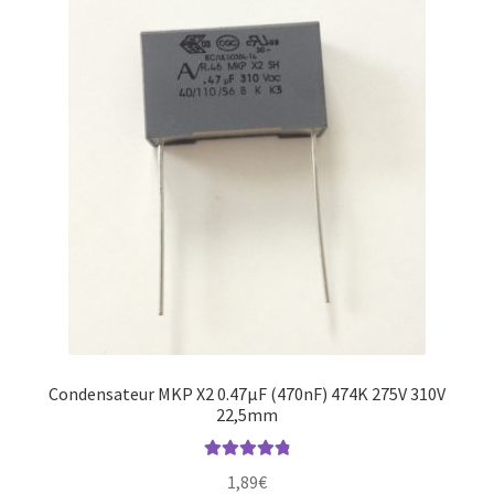
Condensateur MKP X2 0.47µF (470nF) 474K 275V 310V
22,5mm
Note
4.94
1,89
€