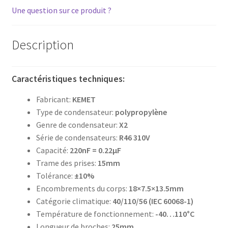
Une question sur ce produit ?
Description
Caractéristiques techniques:
Fabricant:
KEMET
Type de condensateur:
polypropylène
Genre de condensateur:
X2
Série de condensateurs:
R46 310V
Capacité:
220nF = 0.22µF
Trame des prises:
15mm
Tolérance:
±10%
Encombrements du corps:
18×7.5×13.5mm
Catégorie climatique:
40/110/56 (IEC 60068-1)
Température de fonctionnement:
-40…110°C
Longueur de broches:
25mm