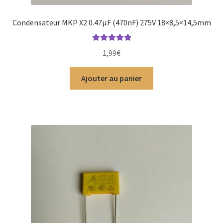
Condensateur MKP X2 0.47µF (470nF) 275V 18×8,5×14,5mm
Note
5.00
sur
1,99
€
5
Ajouter au panier