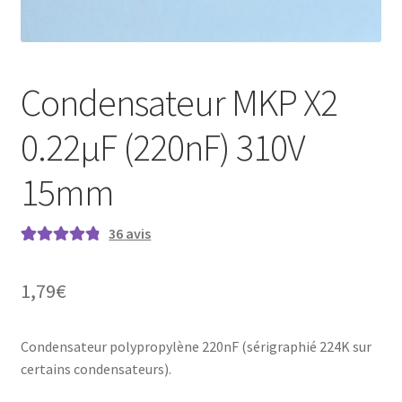
Condensateur MKP X2
0.22µF (220nF) 310V
15mm
36
avis
Noté
36
4.94
sur
5 basé sur
1,79
€
notations
client
Condensateur polypropylène 220nF (sérigraphié 224K sur
certains condensateurs).