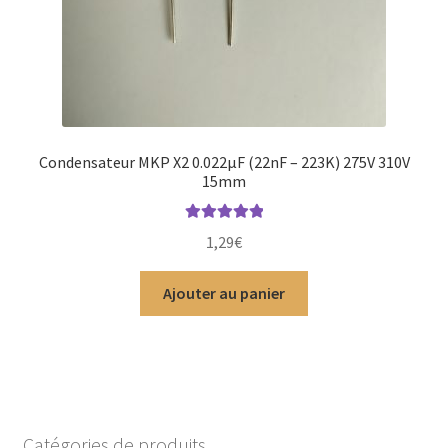
Condensateur MKP X2 0.022µF (22nF – 223K) 275V 310V
15mm
Note
5.00
sur
1,29
€
5
Ajouter au panier
Catégories de produits