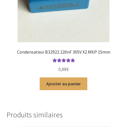
Condensateur B32922 220nF 305V X2 MKP 15mm
Note
5.00
sur
0,88
€
5
Ajouter au panier
Produits similaires