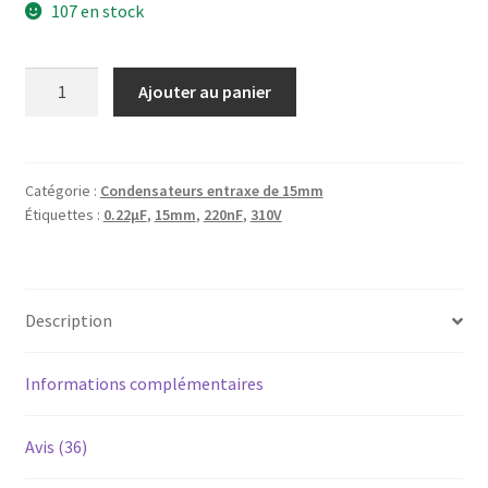
107 en stock
quantité
Ajouter au panier
de
Condensateur
MKP
X2
Catégorie :
Condensateurs entraxe de 15mm
Étiquettes :
0.22µF
,
15mm
,
220nF
,
310V
0.22µF
(220nF)
310V
15mm
Description
Informations complémentaires
Avis (36)