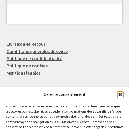
Livraison et Retour
Conditions générales de vente
Politique de confidentialité
Politique de cookies
Mentions légales
Gérer le consentement
Rep-Tronic
Eric FORTIER EI
Pour offrir les meilleures expériences, nous utilisons des technologies telles que
16 Rue de l'Espérance
les cookies pour stocker et/ou accéder aux informations des appareils. Le fait de
consentir à ces technologies nous permettra de traiter des données telles que le
14600 Honfleur
comportement de navigation ou les ID uniques sur ce site. Le fait de ne pas
02 61 82 01 89
consentir ou de retirer son consentement peut avoir un effet négatif sur certaines