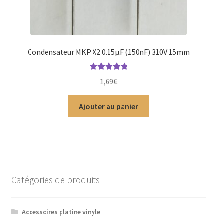
Condensateur MKP X2 0.15µF (150nF) 310V 15mm
Note
4.94
1,69
€
sur 5
Ajouter au panier
Catégories de produits
Accessoires platine vinyle