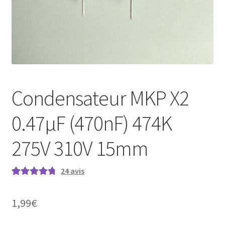
Condensateur MKP X2
0.47µF (470nF) 474K
275V 310V 15mm
24
avis
Noté
24
4.88
sur
5 basé sur
1,99
€
notations
client