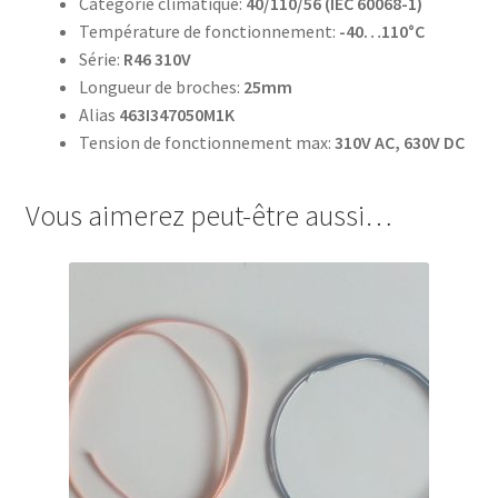
Catégorie climatique:
40/110/56 (IEC 60068-1)
Température de fonctionnement:
-40…110°C
Série:
R46 310V
Longueur de broches:
25mm
Alias
463I347050M1K
Tension de fonctionnement max:
310V AC, 630V DC
Vous aimerez peut-être aussi…