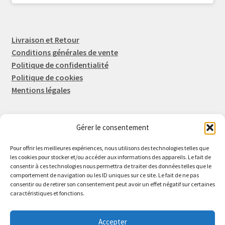
Livraison et Retour
Conditions générales de vente
Politique de confidentialité
Politique de cookies
Mentions légales
Gérer le consentement
Rep-Tronic
Eric FORTIER EI
Pour offrir les meilleures expériences, nous utilisons des technologies telles que
16 Rue de l'Espérance
les cookies pour stocker et/ou accéder aux informations des appareils. Le fait de
consentir à ces technologies nous permettra de traiter des données telles que le
14600 Honfleur
comportement de navigation ou les ID uniques sur ce site. Le fait de ne pas
02 61 82 01 89
consentir ou de retirer son consentement peut avoir un effet négatif sur certaines
caractéristiques et fonctions.
Accepter