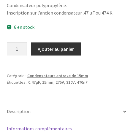
Condensateur polypropylène.
Inscription sur l’ancien condensateur .47 µF ou 474 K
6 en stock
quantité
Ajouter au panier
de
Condensateur
MKP
X2
Catégorie :
Condensateurs entraxe de 15mm
Étiquettes :
0.47µF
,
15mm
,
275V
,
310V
,
470nF
0.47µF
(470nF)
474K
275V
Description
310V
15mm
Informations complémentaires