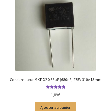
Condensateur MKP X2 0.68µF (680nF) 275V 310v 15mm
Note
5.00
sur
1,89
€
5
Ajouter au panier