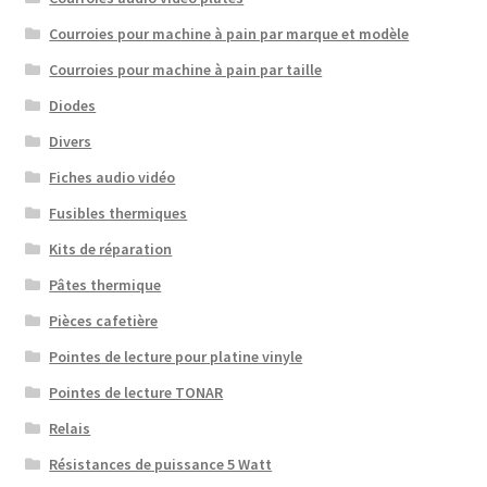
Courroies pour machine à pain par marque et modèle
Courroies pour machine à pain par taille
Diodes
Divers
Fiches audio vidéo
Fusibles thermiques
Kits de réparation
Pâtes thermique
Pièces cafetière
Pointes de lecture pour platine vinyle
Pointes de lecture TONAR
Relais
Résistances de puissance 5 Watt