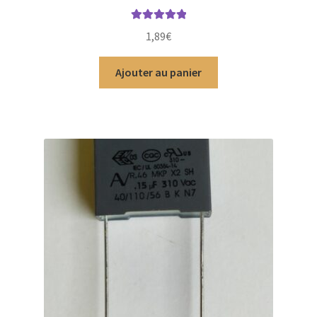
Note
5.00
sur
1,89
€
5
Ajouter au panier