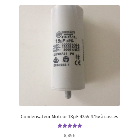
Condensateur Moteur 18µF 425V 475v à cosses
Note
5.00
sur
8,89
€