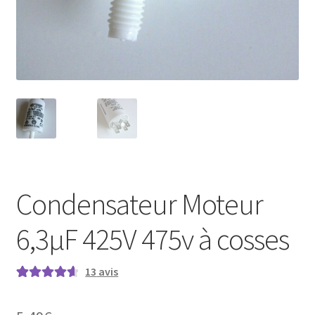
Condensateur Moteur
6,3µF 425V 475v à cosses
13
avis
Noté
13
4.69
sur 5 basé