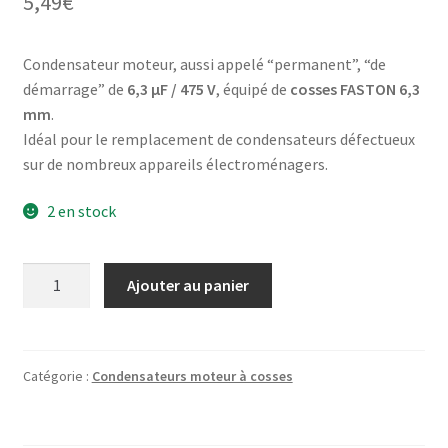
5,49
€
sur
notations
client
Condensateur moteur, aussi appelé “permanent”, “de
démarrage” de
6,3 µF / 475 V
, équipé de
cosses FASTON 6,3
mm
.
Idéal pour le remplacement de condensateurs défectueux
sur de nombreux appareils électroménagers.
2 en stock
quantité
Ajouter au panier
de
Condensateur
Moteur
6,3µF
Catégorie :
Condensateurs moteur à cosses
425V
475v