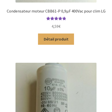
Condensateur moteur CBB61-P 0,9µF 400Vac pour clim LG
Note
5.00
sur
4,59
€
5
Détail produit