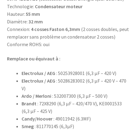
Technologie:
Condensateur moteur
Hauteur:
55 mm
Diamètre:
32 mm
Connexion:
4 cosses Faston 6,3mm
(2 cosses doubles, peut
remplacer sans problème un condensateur 2 cosses)
Conforme ROHS: oui
Remplace ou équivaut à :
Electrolux / AEG
: 50253928001 (6,3 µF – 420 V)
Electrolux / AEG
: 50286283002 (6,3 µF – 420 V – 470
V)
Ardo / Merloni
: 532007300 (6,3 µF – 500 V)
Brandt
: 72X8290 (6,3 µF – 420/470 V), KE0001533
(6,3 µF – 425 V)
Candy/Hoover
: 49011942 (6.3MF)
Smeg
: 811770145 (6,3µF)