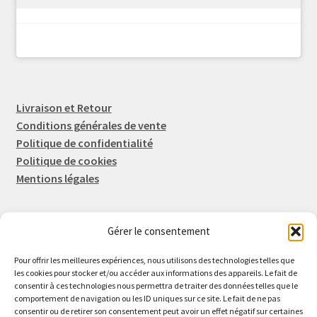
Livraison et Retour
Conditions générales de vente
Politique de confidentialité
Politique de cookies
Mentions légales
Gérer le consentement
Rep-Tronic
Eric FORTIER EI
Pour offrir les meilleures expériences, nous utilisons des technologies telles que
16 Rue de l'Espérance
les cookies pour stocker et/ou accéder aux informations des appareils. Le fait de
consentir à ces technologies nous permettra de traiter des données telles que le
14600 Honfleur
comportement de navigation ou les ID uniques sur ce site. Le fait de ne pas
02 61 82 01 89
consentir ou de retirer son consentement peut avoir un effet négatif sur certaines