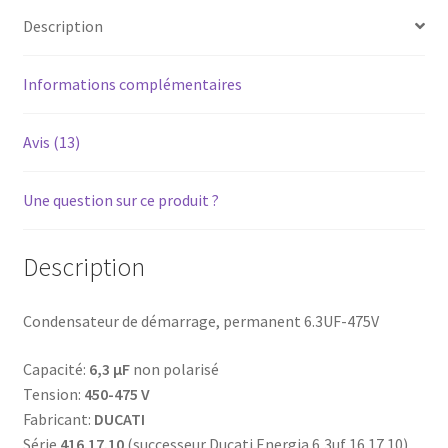
à
Description
cosses
Informations complémentaires
Avis (13)
Une question sur ce produit ?
Description
Condensateur de démarrage, permanent 6.3UF-475V
Capacité:
6,3 μF
non polarisé
Tension:
450-475 V
Fabricant:
DUCATI
Série
416.17.10
(successeur Ducati Energia 6,3uf 16.17.10)