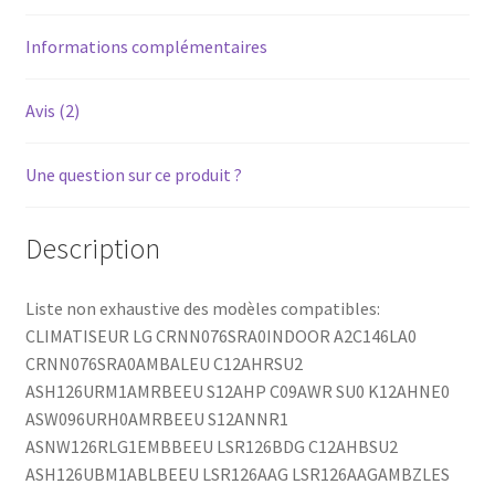
Informations complémentaires
Avis (2)
Une question sur ce produit ?
Description
Liste non exhaustive des modèles compatibles:
CLIMATISEUR LG CRNN076SRA0INDOOR A2C146LA0
CRNN076SRA0AMBALEU C12AHRSU2
ASH126URM1AMRBEEU S12AHP C09AWR SU0 K12AHNE0
ASW096URH0AMRBEEU S12ANNR1
ASNW126RLG1EMBBEEU LSR126BDG C12AHBSU2
ASH126UBM1ABLBEEU LSR126AAG LSR126AAGAMBZLES