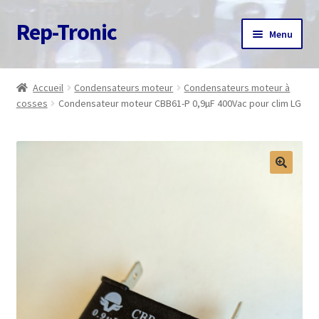
Rep-Tronic
Aller
Aller
Menu
à
au
la
contenu
Accueil
navigation
Accueil
Condensateurs moteur
Condensateurs moteur à
cosses
Condensateur moteur CBB61-P 0,9µF 400Vac pour clim LG
A propos
Articles
Boutique
Commande
Contact
Avis client