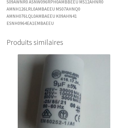
S09AWNR0 ASNW096RPH0AMBBEEU MS12AHNR0
AMNH126LRL0AMBAEEU MS07AHNQ0
AMNH076LQL0AMBAEEU K09AHN41
ESNH0964EA1EMBAEEU
Produits similaires