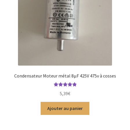
Condensateur Moteur métal 8µF 425V 475v à cosses
Note
5.00
sur
5,39
€
5
Ajouter au panier