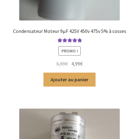
Condensateur Moteur 9µF 425V 450v 475v 5% à cosses
Note
5.00
sur
PROMO !
5
Le
Le
5,99
€
4,99
€
prix
prix
initial
actuel
Ajouter au panier
était :
est :
5,99€.
4,99€.