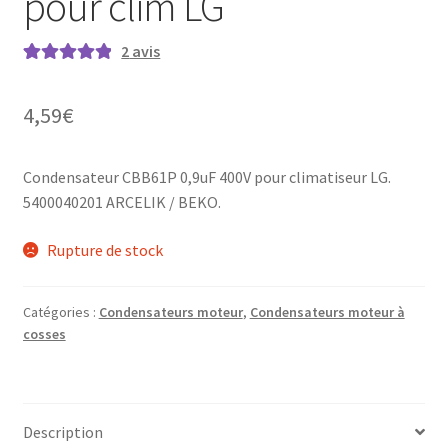
pour clim LG
2
avis
Noté
2
5.00
sur
5 basé sur
4,59
€
notations
client
Condensateur CBB61P 0,9uF 400V pour climatiseur LG.
5400040201 ARCELIK / BEKO.
Rupture de stock
Catégories :
Condensateurs moteur
,
Condensateurs moteur à
cosses
Description