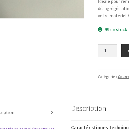
Idéale pour rem
désagrégée afin
votre matériel hi
99 en stock
quantité
de
Courroie
carrée
audio
Catégorie :
Courro
vidéo
Ø33,4mm
x
1,3mm
Description
(longueur
ription
105mm)
Caractéristiques techniqu
ormations complémentaires