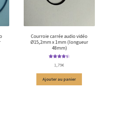
o
Courroie carrée audio vidéo
r
Ø15,2mm x 1mm (longueur
48mm)
Note
4.50
1,79
€
sur 5
Ajouter au panier