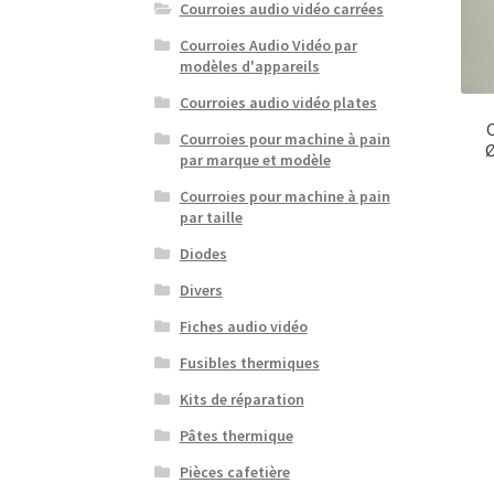
Courroies audio vidéo carrées
Courroies Audio Vidéo par
modèles d'appareils
Courroies audio vidéo plates
Courroies pour machine à pain
Ø
par marque et modèle
Courroies pour machine à pain
par taille
Diodes
Divers
Fiches audio vidéo
Fusibles thermiques
Kits de réparation
Pâtes thermique
Pièces cafetière