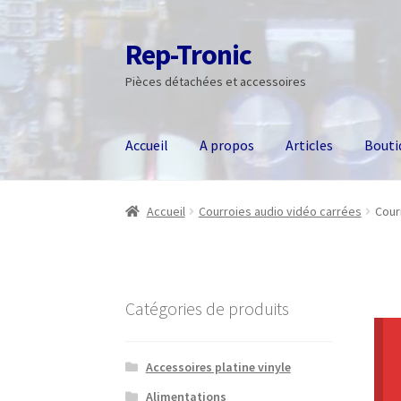
Rep-Tronic
Aller
Aller
à
au
Pièces détachées et accessoires
la
contenu
navigation
Accueil
A propos
Articles
Bouti
Accueil
Courroies audio vidéo carrées
Cour
Catégories de produits
Accessoires platine vinyle
Alimentations