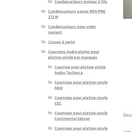
Condensateurs moteur à fils
Condensateurs papier RIFA PME
271 M
Condensateurs pour volet
roulant
Cosses à sertir
Courroies Audio plates pour
platine vinyle par marques
Courroie pour platine vinyle
Audio Technica
Courroies pour platine vinyle
AKAI
Courroies pour platine vinyle
CEC
Courroies pour platine vinyle
Desc
Continental Edison
Courroies pour platine vinyle
Inf