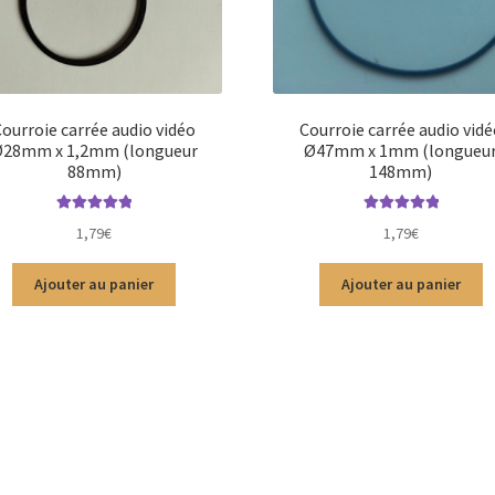
Courroie carrée audio vidéo
Courroie carrée audio vidé
28mm x 1,2mm (longueur
Ø47mm x 1mm (longueu
88mm)
148mm)
Note
5.00
sur
Note
5.00
sur
1,79
€
1,79
€
5
5
Ajouter au panier
Ajouter au panier