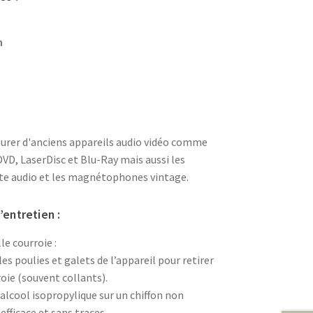
m
aurer d'anciens appareils audio vidéo comme
VD, LaserDisc et Blu-Ray mais aussi les
tte audio et les magnétophones vintage.
entretien :
le courroie :
 poulies et galets de l’appareil pour retirer
roie (souvent collants).
’alcool isopropylique sur un chiffon non
fficace et sans traces.