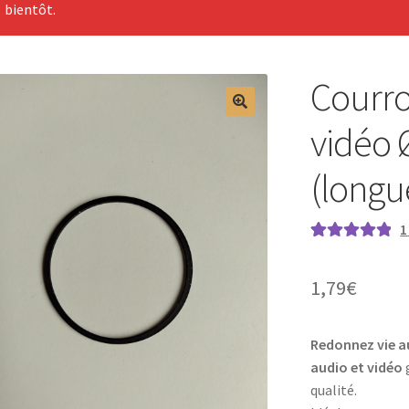
bientôt.
Courro
vidéo
(long
1
Noté
1
5.00
sur
5 basé sur
1,79
€
notation
client
Redonnez vie a
audio et vidéo
g
qualité.