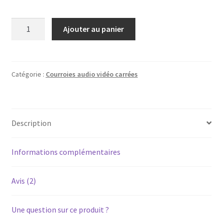
quantité
Ajouter au panier
de
Courroie
carrée
audio
Catégorie :
Courroies audio vidéo carrées
vidéo
Ø41mm
x
Description
1,2mm
(longueur
129mm)
Informations complémentaires
Avis (2)
Une question sur ce produit ?