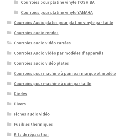
Courroies pour platine vinyle TOSHIBA
Courroies pour platine vinyle YAMAHA
Courroies Audio plates pour platine vinyle par taille
Courroies audio rondes
Courroies audio vidéo carrées
Courroies Audio Vidéo par modèles d'appareils
Courroies audio vidéo plates
Courroies pour machine à pain par marque et modèle
Courroies pour machine à pain par taille
Diodes
Divers
Fiches audio vidéo
Fusibles thermiques
Kits de réparation