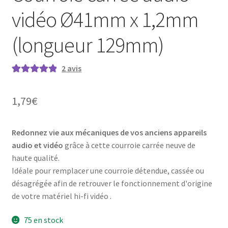
vidéo Ø41mm x 1,2mm
(longueur 129mm)
2
avis
Noté
2
5.00
sur
5 basé sur
1,79
€
notations
client
Redonnez vie aux mécaniques de vos anciens appareils
audio et vidéo
grâce à cette courroie carrée neuve de
haute qualité.
Idéale pour remplacer une courroie détendue, cassée ou
désagrégée afin de retrouver le fonctionnement d'origine
de votre matériel hi-fi vidéo .
75 en stock