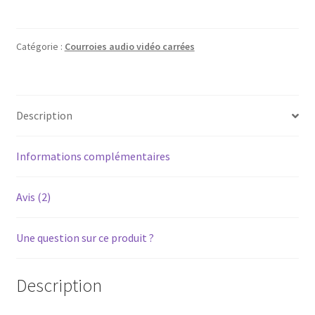
Courroie
carrée
audio
Catégorie :
Courroies audio vidéo carrées
vidéo
Ø50,5mm
x
Description
1,5mm
(longueur
159mm)
Informations complémentaires
Avis (2)
Une question sur ce produit ?
Description