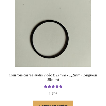
Courroie carrée audio vidéo Ø27mm x 1,2mm (longueur
85mm)
Note
5.00
sur
1,79
€
5
Ajouter au panier