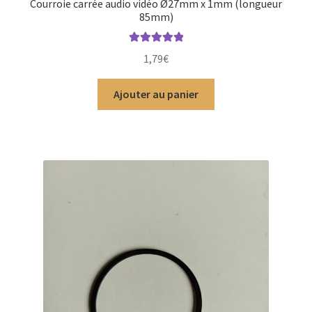
Courroie carrée audio vidéo Ø27mm x 1mm (longueur
85mm)
Note
5.00
sur
1,79
€
5
Ajouter au panier