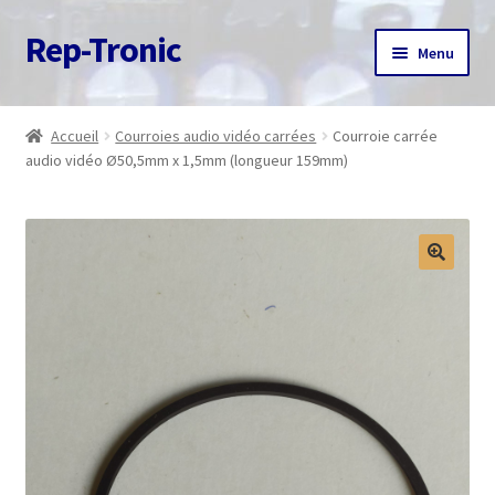
Rep-Tronic
Aller
Aller
Menu
à
au
la
contenu
Accueil
navigation
Accueil
Courroies audio vidéo carrées
Courroie carrée
audio vidéo Ø50,5mm x 1,5mm (longueur 159mm)
A propos
Articles
Boutique
Commande
Contact
Avis client