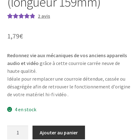
(longueur 159mm)
2
avis
Noté
2
5.00
sur
5 basé sur
1,79
€
notations
client
Redonnez vie aux mécaniques de vos anciens appareils
audio et vidéo
grâce à cette courroie carrée neuve de
haute qualité.
Idéale pour remplacer une courroie détendue, cassée ou
désagrégée afin de retrouver le fonctionnement d'origine
de votre matériel hi-fi vidéo .
4 en stock
quantité
Ajouter au panier
de