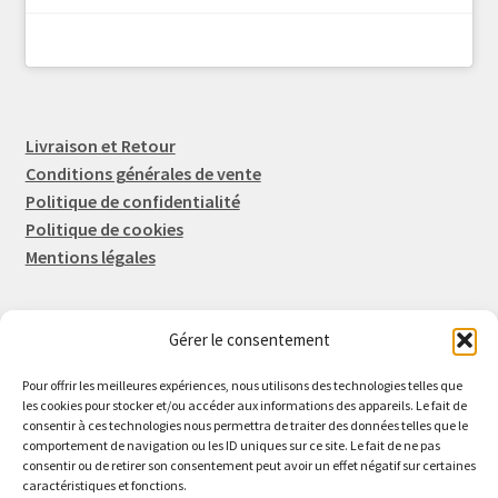
Livraison et Retour
Conditions générales de vente
Politique de confidentialité
Politique de cookies
Mentions légales
Gérer le consentement
Rep-Tronic
Eric FORTIER EI
Pour offrir les meilleures expériences, nous utilisons des technologies telles que
16 Rue de l'Espérance
les cookies pour stocker et/ou accéder aux informations des appareils. Le fait de
consentir à ces technologies nous permettra de traiter des données telles que le
14600 Honfleur
comportement de navigation ou les ID uniques sur ce site. Le fait de ne pas
02 61 82 01 89
consentir ou de retirer son consentement peut avoir un effet négatif sur certaines
caractéristiques et fonctions.