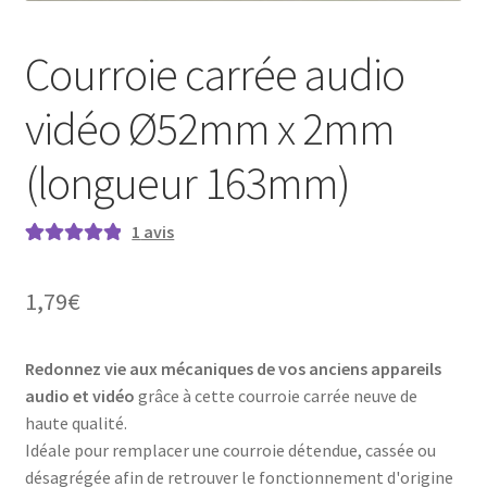
Courroie carrée audio
vidéo Ø52mm x 2mm
(longueur 163mm)
1
avis
Noté
1
5.00
sur
5 basé sur
1,79
€
notation
client
Redonnez vie aux mécaniques de vos anciens appareils
audio et vidéo
grâce à cette courroie carrée neuve de
haute qualité.
Idéale pour remplacer une courroie détendue, cassée ou
désagrégée afin de retrouver le fonctionnement d'origine