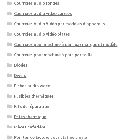
Courroies audio rondes
Courroies audio vidéo carrées
Courroies Audio Vidéo par modèles d'appareils
Courroies audio vidéo plates
Courroies pour machine à pain par marque et modèle
Courroies pour machine à pain par taille
Diodes
Divers
Fiches audio vidéo
Fusibles thermiques
Kits de réparation
Pâtes thermique
Pièces cafetière
Pointes de lecture pour platine vinyle