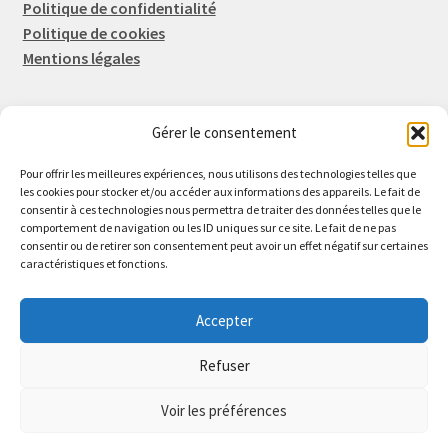
Politique de confidentialité
Politique de cookies
Mentions légales
Gérer le consentement
Rep-Tronic
Eric FORTIER EI
Pour offrir les meilleures expériences, nous utilisons des technologies telles que
16 Rue de l'Espérance
les cookies pour stocker et/ou accéder aux informations des appareils. Le fait de
consentir à ces technologies nous permettra de traiter des données telles que le
14600 Honfleur
comportement de navigation ou les ID uniques sur ce site. Le fait de ne pas
02 61 82 01 89
consentir ou de retirer son consentement peut avoir un effet négatif sur certaines
caractéristiques et fonctions.
Accepter
Refuser
© 2026 Rep-Tronic
Voir les préférences
0