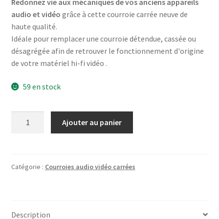
Redonnez vie aux mécaniques de vos anciens appareils
audio et vidéo
grâce à cette courroie carrée neuve de
haute qualité.
Idéale pour remplacer une courroie détendue, cassée ou
désagrégée afin de retrouver le fonctionnement d'origine
de votre matériel hi-fi vidéo .
59 en stock
quantité
Ajouter au panier
de
Courroie
carrée
audio
Catégorie :
Courroies audio vidéo carrées
vidéo
Ø22,5mm
x
Description
1,7mm