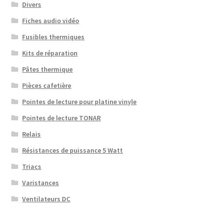
Divers
Fiches audio vidéo
Fusibles thermiques
Kits de réparation
Pâtes thermique
Pièces cafetière
Pointes de lecture pour platine vinyle
Pointes de lecture TONAR
Relais
Résistances de puissance 5 Watt
Triacs
Varistances
Ventilateurs DC