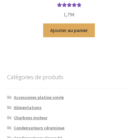
Note
5.00
sur
1,79
€
5
Ajouter au panier
Catégories de produits
Accessoires platine vinyle
Alimentations
Charbons moteur
Condensateurs céramique
Condensateurs classe X2