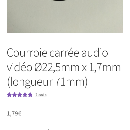
Courroie carrée audio
vidéo Ø22,5mm x 1,7mm
(longueur 71mm)
2
avis
Noté
2
5.00
sur
5 basé sur
1,79
€
notations
client