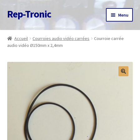
Rep-Tronic
Aller
Aller
Menu
à
au
la
contenu
Accueil
navigation
Accueil
Courroies audio vidéo carrées
Courroie carrée
audio vidéo Ø150mm x 2,4mm
A propos
Articles
Boutique
Commande
Contact
Avis client