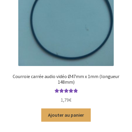
Courroie carrée audio vidéo Ø47mm x 1mm (longueur
148mm)
Note
5.00
sur
1,79
€
5
Ajouter au panier