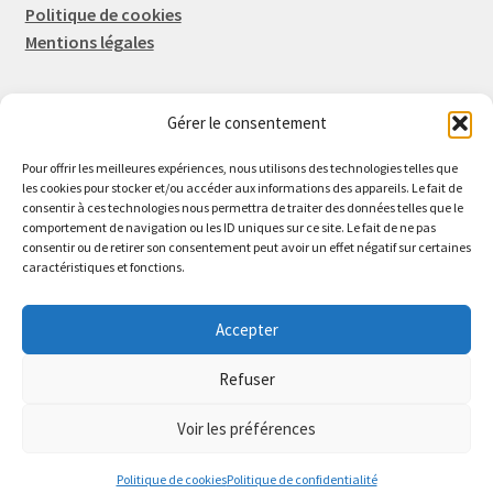
Politique de cookies
Mentions légales
Gérer le consentement
Rep-Tronic
Eric FORTIER EI
Pour offrir les meilleures expériences, nous utilisons des technologies telles que
16 Rue de l'Espérance
les cookies pour stocker et/ou accéder aux informations des appareils. Le fait de
consentir à ces technologies nous permettra de traiter des données telles que le
14600 Honfleur
comportement de navigation ou les ID uniques sur ce site. Le fait de ne pas
02 61 82 01 89
consentir ou de retirer son consentement peut avoir un effet négatif sur certaines
caractéristiques et fonctions.
Accepter
Refuser
© 2026 Rep-Tronic
Voir les préférences
0
Politique de cookies
Politique de confidentialité
Recherche