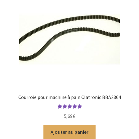
Courroie pour machine à pain Clatronic BBA2864
Note
5.00
sur
5,69
€
5
Ajouter au panier