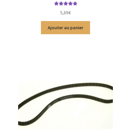
Note
5.00
sur
5,69
€
5
Ajouter au panier