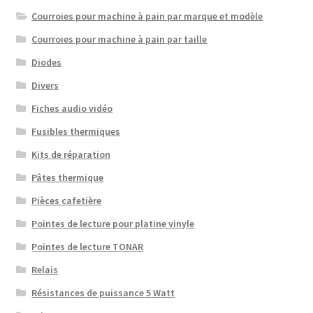
Courroies pour machine à pain par marque et modèle
Courroies pour machine à pain par taille
Diodes
Divers
Fiches audio vidéo
Fusibles thermiques
Kits de réparation
Pâtes thermique
Pièces cafetière
Pointes de lecture pour platine vinyle
Pointes de lecture TONAR
Relais
Résistances de puissance 5 Watt