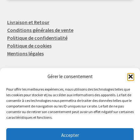
Livraison et Retour
Conditions générales de vente
Politique de confidentialité
Politique de cookies
Mentions légales
Gérer le consentement
Rep-Tronic
Eric FORTIER EI
Pour offrir les meilleures expériences, nous utilisons des technologies telles que
16 Rue de l'Espérance
les cookies pour stocker et/ou accéder aux informations des appareils. Le fait de
consentir à ces technologies nous permettra de traiter des données telles que le
14600 Honfleur
comportement de navigation ou les ID uniques sur ce site. Le fait de ne pas
02 61 82 01 89
consentir ou de retirer son consentement peut avoir un effet négatif sur certaines
caractéristiques et fonctions.
Accepter