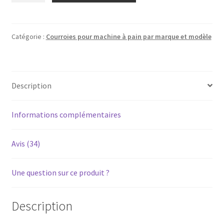
Courroie
pour
machine
Catégorie :
Courroies pour machine à pain par marque et modèle
à
pain
PI-
Description
553
XBM1008
marques
Informations complémentaires
diverses
Avis (34)
Une question sur ce produit ?
Description