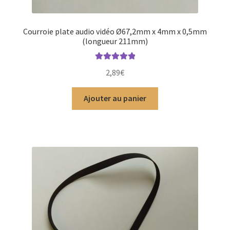
Courroie plate audio vidéo Ø67,2mm x 4mm x 0,5mm
(longueur 211mm)
Note
5.00
sur
2,89
€
5
Ajouter au panier