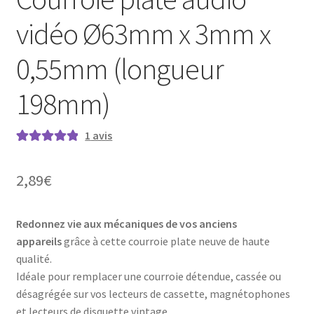
vidéo Ø63mm x 3mm x
0,55mm (longueur
198mm)
1
avis
Noté
1
5.00
sur
5 basé sur
2,89
€
notation
client
Redonnez vie aux mécaniques de vos anciens
appareils
grâce à cette courroie plate neuve de haute
qualité.
Idéale pour remplacer une courroie détendue, cassée ou
désagrégée sur vos lecteurs de cassette, magnétophones
et lecteurs de disquette vintage.