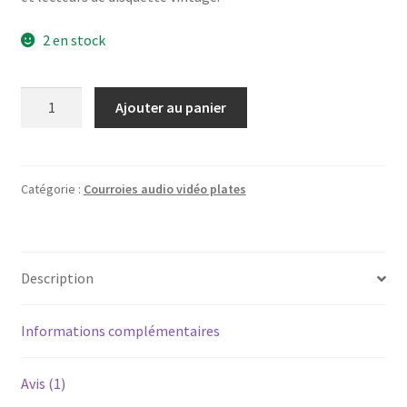
2 en stock
quantité
Ajouter au panier
de
Courroie
plate
audio
Catégorie :
Courroies audio vidéo plates
vidéo
Ø63mm
x
Description
3mm
x
0,55mm
Informations complémentaires
(longueur
198mm)
Avis (1)