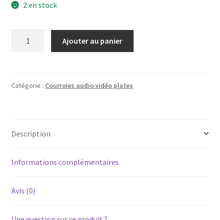
2 en stock
quantité
Ajouter au panier
de
Courroie
plate
audio
Catégorie :
Courroies audio vidéo plates
vidéo
Ø66mm
x
Description
3mm
x
0,6mm
Informations complémentaires
(longueur
207mm)
Avis (0)
Une question sur ce produit ?