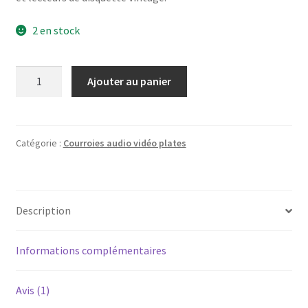
2 en stock
quantité
Ajouter au panier
de
Courroie
plate
audio
Catégorie :
Courroies audio vidéo plates
vidéo
Ø76mm
x
Description
5mm
x
0,6mm
Informations complémentaires
(longueur
239mm)
Avis (1)