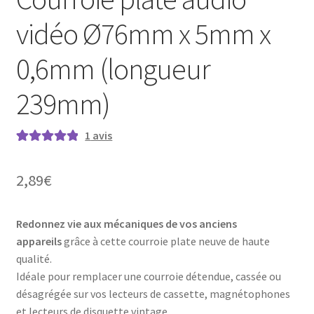
vidéo Ø76mm x 5mm x
0,6mm (longueur
239mm)
1
avis
Noté
1
5.00
sur
5 basé sur
2,89
€
notation
client
Redonnez vie aux mécaniques de vos anciens
appareils
grâce à cette courroie plate neuve de haute
qualité.
Idéale pour remplacer une courroie détendue, cassée ou
désagrégée sur vos lecteurs de cassette, magnétophones
et lecteurs de disquette vintage.