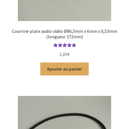
Courroie plate audio vidéo Ø86,5mm x 6mm x 0,53mm
(longueur 272mm)
Note
5.00
sur
2,89
€
5
Ajouter au panier