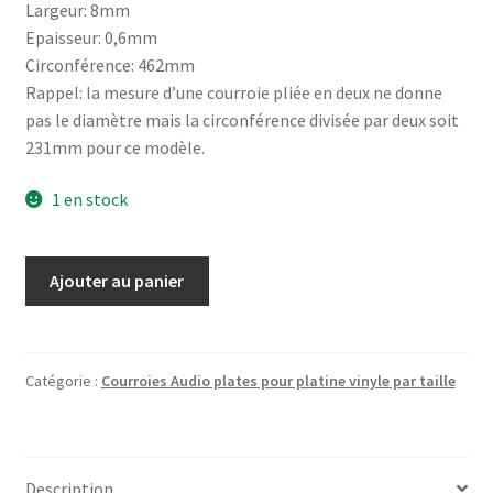
Largeur: 8mm
Epaisseur: 0,6mm
Circonférence: 462mm
Rappel: la mesure d’une courroie pliée en deux ne donne
pas le diamètre mais la circonférence divisée par deux soit
231mm pour ce modèle.
1 en stock
quantité
Ajouter au panier
de
Courroie
plate
pour
Catégorie :
Courroies Audio plates pour platine vinyle par taille
platine
vinyle
diamètre
Description
147mm