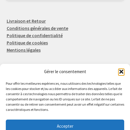
Livraison et Retour
Conditions générales de vente
Politique de confidentialité
Politique de cookies
Mentions légales
Gérer le consentement
Rep-Tronic
Eric FORTIER EI
Pour offrir les meilleures expériences, nous utilisons des technologies telles que
16 Rue de l'Espérance
les cookies pour stocker et/ou accéder aux informations des appareils. Le fait de
consentir à ces technologies nous permettra de traiter des données telles que le
14600 Honfleur
comportement de navigation ou les ID uniques sur ce site. Le fait de ne pas
02 61 82 01 89
consentir ou de retirer son consentement peut avoir un effet négatif sur certaines
caractéristiques et fonctions.
Accepter