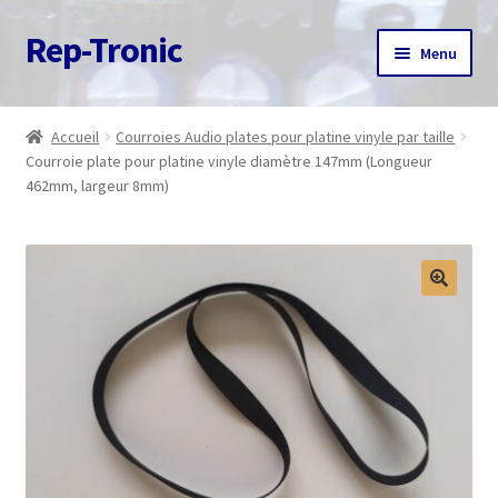
Rep-Tronic
Aller
Aller
Menu
à
au
la
contenu
Accueil
navigation
Accueil
Courroies Audio plates pour platine vinyle par taille
Courroie plate pour platine vinyle diamètre 147mm (Longueur
A propos
462mm, largeur 8mm)
Articles
Boutique
Commande
Contact
Avis client