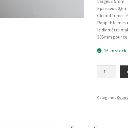
Largeur: 5mm
Epaisseur: 0,6
Circonférence:
Rappel: la mesu
le diamètre mais
305mm pour ce
16 en stock
quantité
de
Courroie
plate
pour
Catégorie :
Courro
platine
vinyle
diamètre
194mm