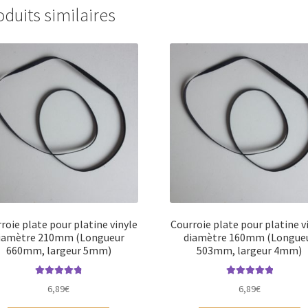
oduits similaires
roie plate pour platine vinyle
Courroie plate pour platine v
iamètre 210mm (Longueur
diamètre 160mm (Longue
660mm, largeur 5mm)
503mm, largeur 4mm)
Note
4.94
sur
Note
5.00
sur
6,89
€
6,89
€
5
5