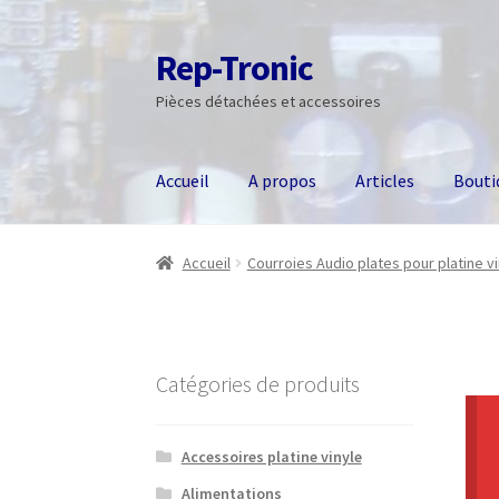
Rep-Tronic
Aller
Aller
à
au
Pièces détachées et accessoires
la
contenu
navigation
Accueil
A propos
Articles
Bouti
Accueil
Courroies Audio plates pour platine vin
Catégories de produits
Accessoires platine vinyle
Alimentations