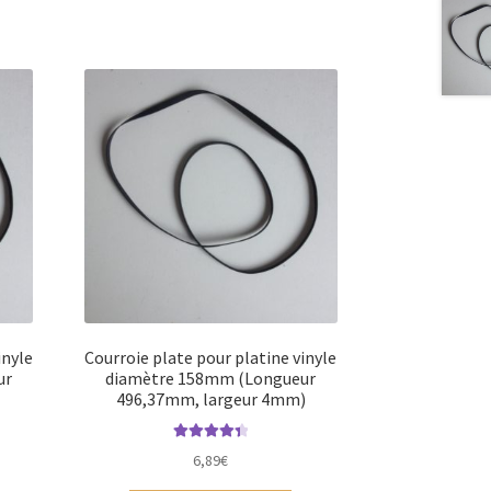
inyle
Courroie plate pour platine vinyle
ur
diamètre 158mm (Longueur
496,37mm, largeur 4mm)
Note
4.45
6,89
€
sur 5