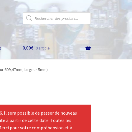
Recherche
de
produits
e
0,00
€
0 article
eur 609,47mm, largeur 5mm)
 Il sera possible de passer de nouveau
te à partir de cette date. Toutes les
Merci pour votre compréhension et à