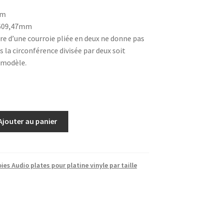
mm
 609,47mm
re d’une courroie pliée en deux ne donne pas
 la circonférence divisée par deux soit
 modèle.
Ajouter au panier
ies Audio plates pour platine vinyle par taille