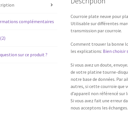
Description
(Longueur
ription
609,47mm,
Courroie plate neuve pour pla
largeur
ormations complémentaires
Utilisable sur différentes ma
5mm)
transmission par courroie.
 (2)
Comment trouver la bonne lon
les explications:
Bien choisir 
question sur ce produit ?
Si vous avez un doute, envoy
de votre platine tourne-disque
notre base de données. Par aill
autres, si cette courroie que
d’appareil non référencé sur le
Si vous avez fait une erreur d
nous acceptons les échanges