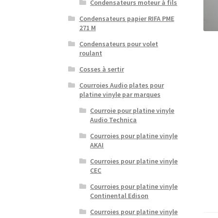
Condensateurs moteur à fils
Condensateurs papier RIFA PME
271 M
Condensateurs pour volet
roulant
Cosses à sertir
Courroies Audio plates pour
platine vinyle par marques
Courroie pour platine vinyle
Audio Technica
Courroies pour platine vinyle
AKAI
Courroies pour platine vinyle
CEC
Courroies pour platine vinyle
Continental Edison
Courroies pour platine vinyle