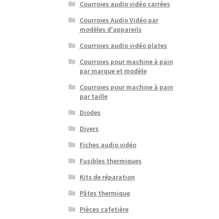
Courroies audio vidéo carrées
Courroies Audio Vidéo par
modèles d'appareils
Courroies audio vidéo plates
Courroies pour machine à pain
par marque et modèle
Courroies pour machine à pain
par taille
Diodes
Divers
Fiches audio vidéo
Fusibles thermiques
Kits de réparation
Pâtes thermique
Pièces cafetière