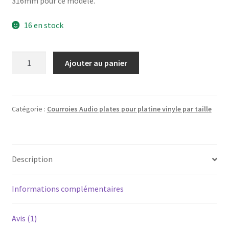
316mm pour ce modèle.
16 en stock
quantité
Ajouter au panier
de
Courroie
plate
pour
Catégorie :
Courroies Audio plates pour platine vinyle par taille
platine
vinyle
diamètre
Description
201mm
(Longueur
631,46mm,
Informations complémentaires
largeur
5,5mm)
Avis (1)