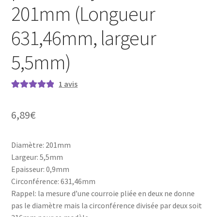
201mm (Longueur
631,46mm, largeur
5,5mm)
1
avis
Noté
1
5.00
sur
5 basé sur
6,89
€
notation
client
Diamètre: 201mm
Largeur: 5,5mm
Epaisseur: 0,9mm
Circonférence: 631,46mm
Rappel: la mesure d’une courroie pliée en deux ne donne
pas le diamètre mais la circonférence divisée par deux soit