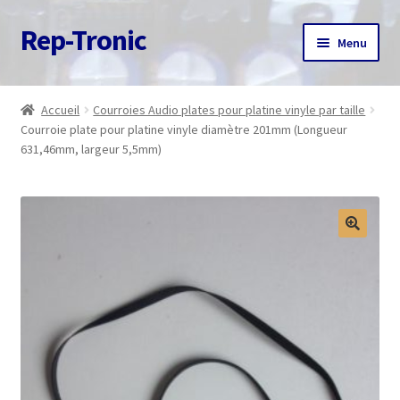
Rep-Tronic
Aller
Aller
Menu
à
au
la
contenu
Accueil
navigation
Accueil
Courroies Audio plates pour platine vinyle par taille
Courroie plate pour platine vinyle diamètre 201mm (Longueur
A propos
631,46mm, largeur 5,5mm)
Articles
Boutique
Commande
Contact
Avis client