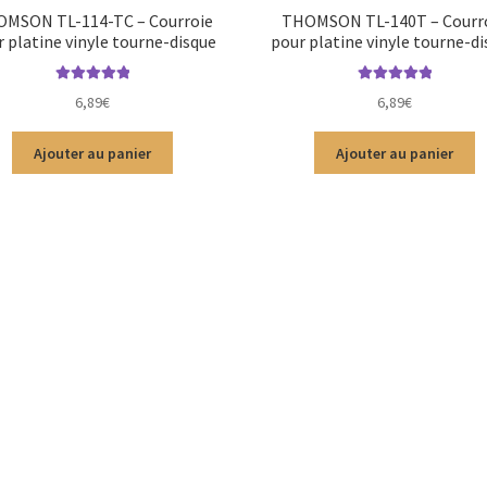
MSON TL-114-TC – Courroie
THOMSON TL-140T – Courr
 platine vinyle tourne-disque
pour platine vinyle tourne-d
Note
5.00
sur
Note
5.00
sur
6,89
€
6,89
€
5
5
Ajouter au panier
Ajouter au panier