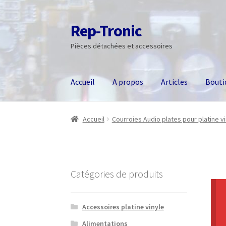
Rep-Tronic
Aller
Aller
à
au
Pièces détachées et accessoires
la
contenu
navigation
Accueil
A propos
Articles
Bouti
Accueil
Courroies Audio plates pour platine v
Catégories de produits
Accessoires platine vinyle
Alimentations