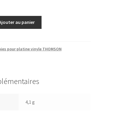
Ajouter au panier
oies pour platine vinyle THOMSON
plémentaires
4,1 g