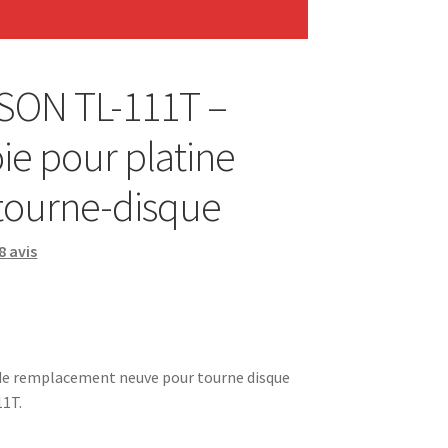
ON TL-111T –
ie pour platine
 tourne-disque
8
avis
 de remplacement neuve pour tourne disque
1T.