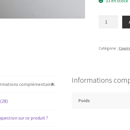
33 en stock
quantité
de
THOMSON
TL-
111T
Catégorie :
Courr
–
Courroie
pour
platine
Informations com
vinyle
ormations complémentaires
tourne-
disque
Poids
 (28)
question sur ce produit ?