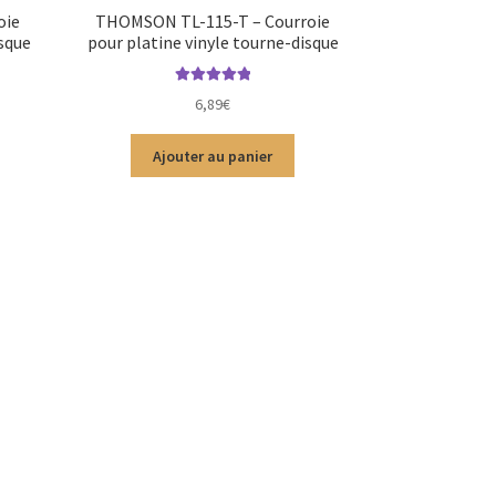
oie
THOMSON TL-115-T – Courroie
isque
pour platine vinyle tourne-disque
Note
5.00
sur
6,89
€
5
Ajouter au panier