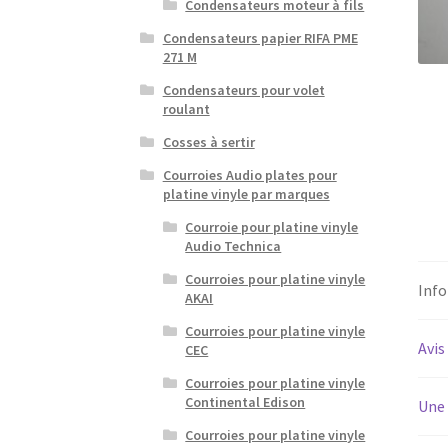
Condensateurs moteur à fils
Condensateurs papier RIFA PME
271 M
Condensateurs pour volet
roulant
Cosses à sertir
Courroies Audio plates pour
platine vinyle par marques
Courroie pour platine vinyle
Audio Technica
Courroies pour platine vinyle
Inf
AKAI
Courroies pour platine vinyle
Avis
CEC
Courroies pour platine vinyle
Continental Edison
Une 
Courroies pour platine vinyle