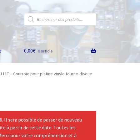
Recherche
de
produits
e
0,00
€
0 article
11T – Courroie pour platine vinyle tourne-disque
 Il sera possible de passer de nouveau
te à partir de cette date. Toutes les
Merci pour votre compréhension et à