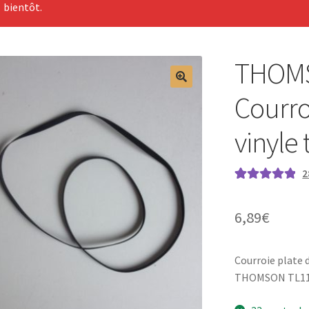
bientôt.
THOMS
Courro
vinyle
2
Noté
28
5.00
sur
5 basé sur
6,89
€
notations
client
Courroie plate
THOMSON TL11