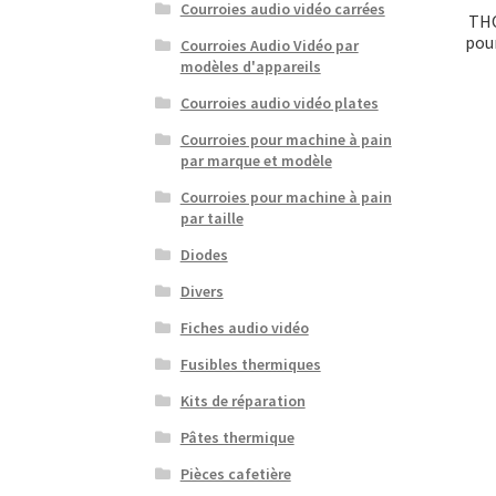
Courroies audio vidéo carrées
THO
pour
Courroies Audio Vidéo par
modèles d'appareils
Courroies audio vidéo plates
Courroies pour machine à pain
par marque et modèle
Courroies pour machine à pain
par taille
Diodes
Divers
Fiches audio vidéo
Fusibles thermiques
Kits de réparation
Pâtes thermique
Pièces cafetière