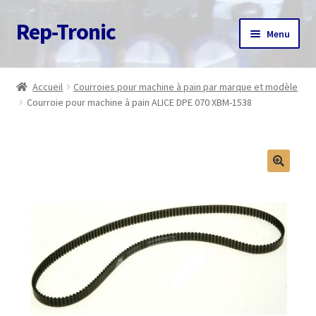
Rep-Tronic
Aller
Aller
Menu
à
au
la
contenu
Accueil
navigation
Accueil
Courroies pour machine à pain par marque et modèle
Courroie pour machine à pain ALICE DPE 070 XBM-1538
A propos
Articles
Boutique
Commande
Contact
Avis client