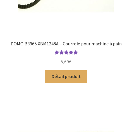
DOMO B3965 XBM1248A – Courroie pour machine à pain
Note
5.00
sur
5,69
€
5
Détail produit