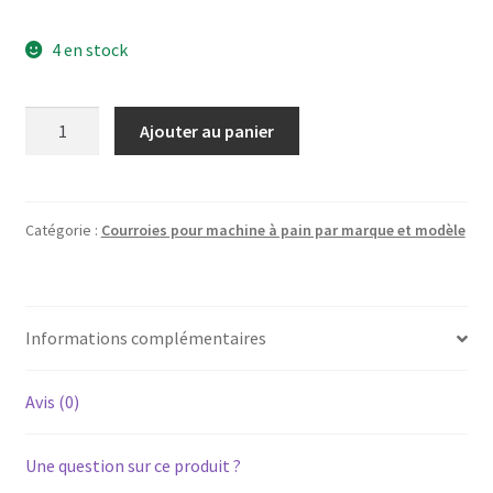
4 en stock
quantité
Ajouter au panier
de
Courroie
pour
machine
Catégorie :
Courroies pour machine à pain par marque et modèle
à
pain
ALICE
Informations complémentaires
DPE
070
XBM-
Avis (0)
1538
Une question sur ce produit ?