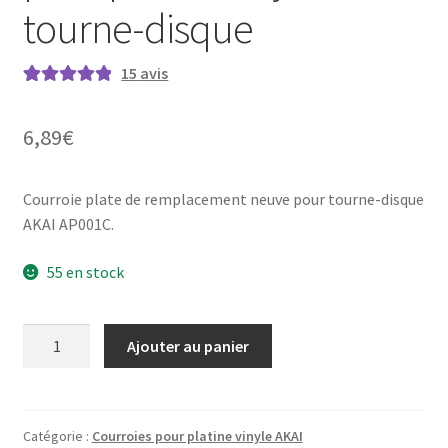
tourne-disque
15
avis
Noté
15
5.00
sur
5 basé sur
6,89
€
notations
client
Courroie plate de remplacement neuve pour tourne-disque
AKAI AP001C.
55 en stock
quantité
Ajouter au panier
de
AKAI
AP-
001C
Catégorie :
Courroies pour platine vinyle AKAI