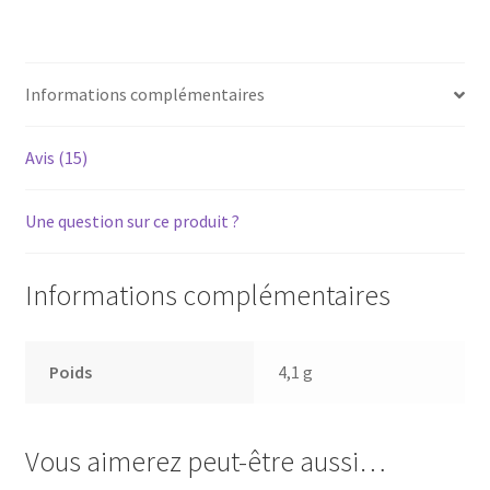
-
Courroie
pour
Informations complémentaires
platine
vinyle
tourne-
Avis (15)
disque
Une question sur ce produit ?
Informations complémentaires
Poids
4,1 g
Vous aimerez peut-être aussi…