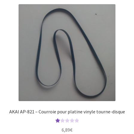
AKAI AP-821 – Courroie pour platine vinyle tourne-disque
N
6,89
€
ot