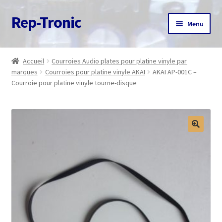
Rep-Tronic
Aller
Aller
Menu
à
au
la
contenu
Accueil
navigation
Accueil
Courroies Audio plates pour platine vinyle par
marques
Courroies pour platine vinyle AKAI
AKAI AP-001C –
A propos
Courroie pour platine vinyle tourne-disque
Articles
Boutique
Commande
Contact
Avis client