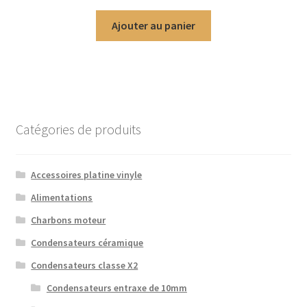
e
Ajouter au panier
1.
00
su
r
5
Catégories de produits
Accessoires platine vinyle
Alimentations
Charbons moteur
Condensateurs céramique
Condensateurs classe X2
Condensateurs entraxe de 10mm