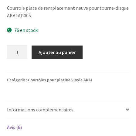
Courroie plate de remplacement neuve pour tourne-disque
AKAI AP005.
76 en stock
quantité
Ajouter au panier
de
AKAI
AP-
005
Catégorie :
Courroies pour platine vinyle AKAI
-
Courroie
pour
Informations complémentaires
platine
vinyle
tourne-
Avis (6)
disque