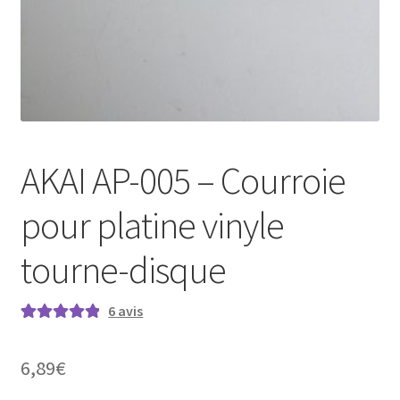
AKAI AP-005 – Courroie
pour platine vinyle
tourne-disque
6
avis
Noté
6
5.00
sur
5 basé sur
6,89
€
notations
client