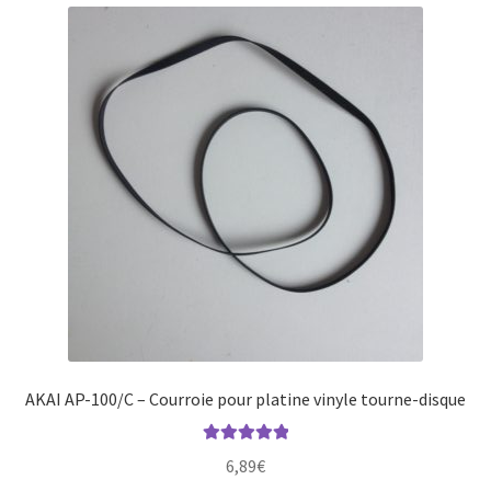
AKAI AP-100/C – Courroie pour platine vinyle tourne-disque
Note
5.00
sur
6,89
€
5