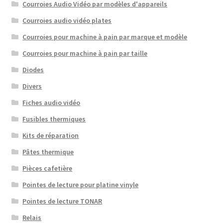
Courroies Audio Vidéo par modèles d'appareils
Courroies audio vidéo plates
Courroies pour machine à pain par marque et modèle
Courroies pour machine à pain par taille
Diodes
Divers
Fiches audio vidéo
Fusibles thermiques
Kits de réparation
Pâtes thermique
Pièces cafetière
Pointes de lecture pour platine vinyle
Pointes de lecture TONAR
Relais