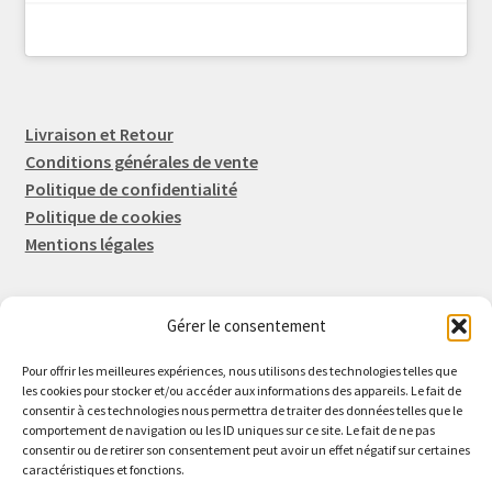
Livraison et Retour
Conditions générales de vente
Politique de confidentialité
Politique de cookies
Mentions légales
Gérer le consentement
Rep-Tronic
Eric FORTIER EI
Pour offrir les meilleures expériences, nous utilisons des technologies telles que
16 Rue de l'Espérance
les cookies pour stocker et/ou accéder aux informations des appareils. Le fait de
consentir à ces technologies nous permettra de traiter des données telles que le
14600 Honfleur
comportement de navigation ou les ID uniques sur ce site. Le fait de ne pas
02 61 82 01 89
consentir ou de retirer son consentement peut avoir un effet négatif sur certaines
caractéristiques et fonctions.