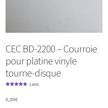
CEC BD-2200 – Courroie
pour platine vinyle
tourne-disque
1
avis
Noté
1
5.00
sur
5 basé sur
6,89
€
notation
client