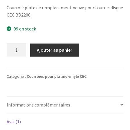
Courroie plate de remplacement neuve pour tourne-disque
CEC BD2200.
99 en stock
quantité
Ajouter au panier
de
CEC
BD-
2200
Catégorie :
Courroies pour platine vinyle CEC
-
Courroie
pour
Informations complémentaires
platine
vinyle
tourne-
Avis (1)
disque