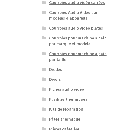
Courroies audio vidéo carrées
Courroies Audio Vidéo par
modèles d'appareils
Courroies audio vidéo plates
Courroies pour machine à pain
par marque et modèle
Courroies pour machine à pain
par taille
Diodes
Divers
Fiches audio vidéo
Fusibles thermiques
Kits de réparation
Pâtes thermique
Pièces cafetière