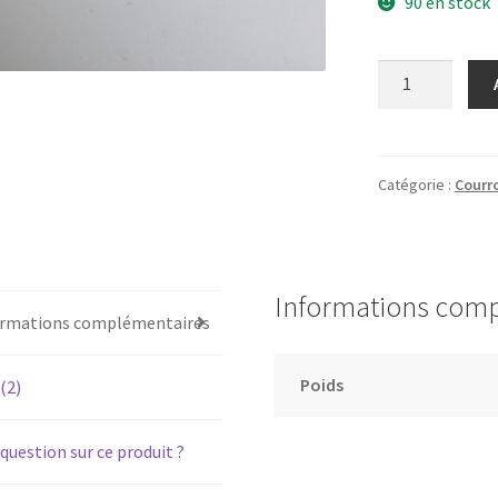
90 en stock
quantité
de
CEC
BD-
2000
Catégorie :
Courro
-
Courroie
pour
platine
Informations com
vinyle
ormations complémentaires
tourne-
disque
Poids
 (2)
question sur ce produit ?