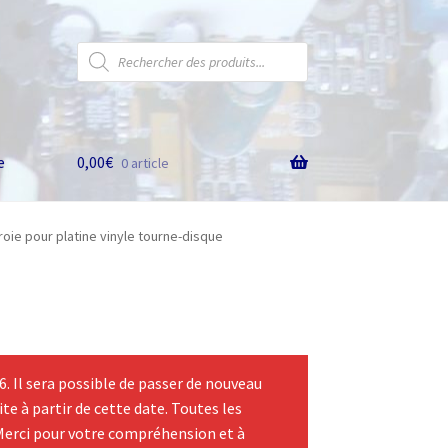
Recherche
de
produits
e
0,00
€
0 article
oie pour platine vinyle tourne-disque
 Il sera possible de passer de nouveau
te à partir de cette date. Toutes les
Merci pour votre compréhension et à