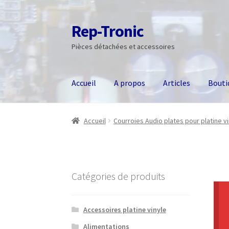
Rep-Tronic
Aller
Aller
à
au
Pièces détachées et accessoires
la
contenu
navigation
Accueil
A propos
Articles
Bouti
Accueil
Courroies Audio plates pour platine v
Catégories de produits
Accessoires platine vinyle
Alimentations