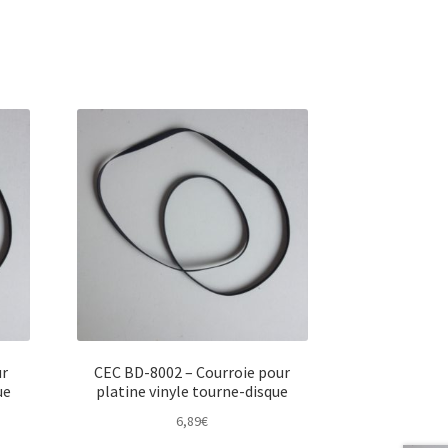
ur
CEC BD-8002 – Courroie pour
ue
platine vinyle tourne-disque
6,89
€