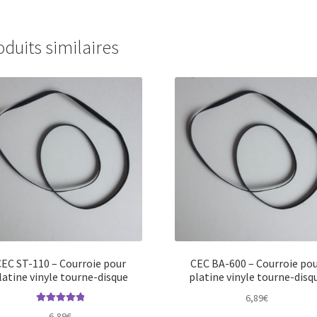
oduits similaires
EC ST-110 – Courroie pour
CEC BA-600 – Courroie po
latine vinyle tourne-disque
platine vinyle tourne-disq
6,89
€
Note
5.00
sur
6,89
€