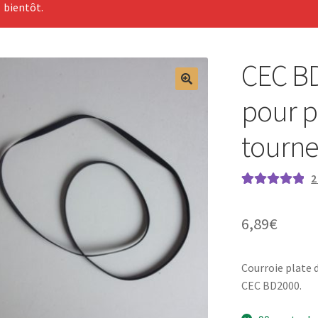
bientôt.
CEC BD
pour p
tourne
2
Noté
2
5.00
sur
5 basé sur
6,89
€
notations
client
Courroie plate
CEC BD2000.