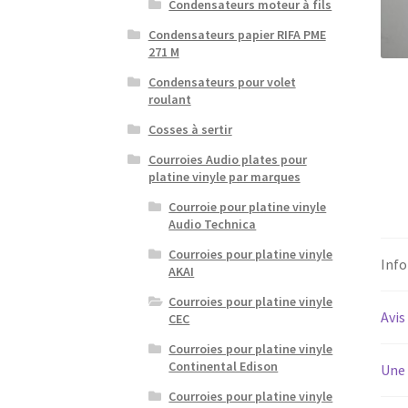
Condensateurs moteur à fils
Condensateurs papier RIFA PME
271 M
Condensateurs pour volet
roulant
Cosses à sertir
Courroies Audio plates pour
platine vinyle par marques
Courroie pour platine vinyle
Audio Technica
Courroies pour platine vinyle
Inf
AKAI
Courroies pour platine vinyle
Avis
CEC
Courroies pour platine vinyle
Continental Edison
Une 
Courroies pour platine vinyle