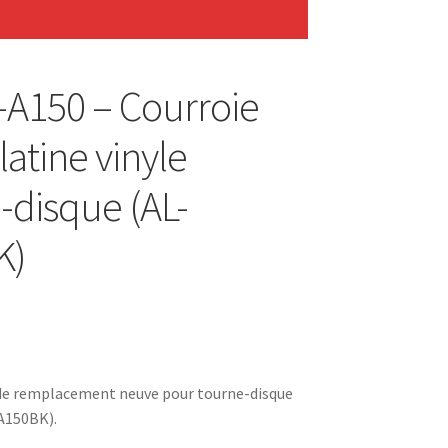
-A150 – Courroie
latine vinyle
-disque (AL-
K)
 de remplacement neuve pour tourne-disque
A150BK).