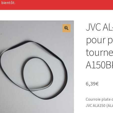
bientôt.
JVC AL
pour p
tourne
A150B
6,39
€
Courroie plate
JVC ALA150 (AL