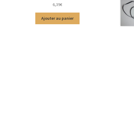
Note
5.00
sur
6,39
€
5
Ajouter au panier