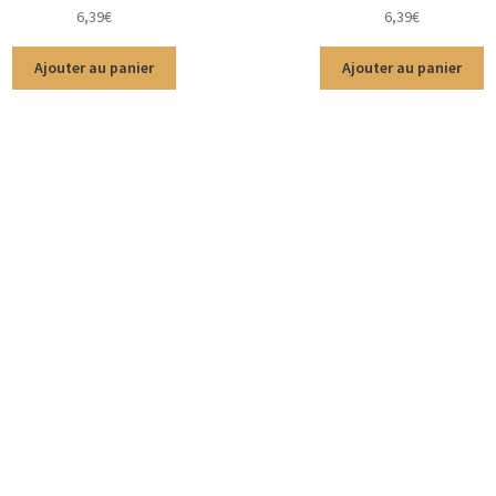
Note
5.00
sur
Note
4.83
sur
6,39
€
6,39
€
5
5
Ajouter au panier
Ajouter au panier