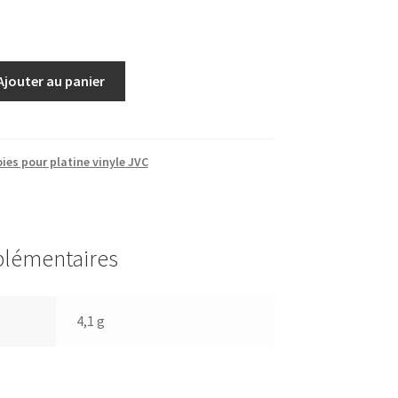
Ajouter au panier
ies pour platine vinyle JVC
plémentaires
4,1 g