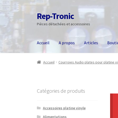
Rep-Tronic
Aller
Aller
à
au
Pièces détachées et accessoires
la
contenu
navigation
Accueil
A propos
Articles
Bouti
Accueil
Courroies Audio plates pour platine v
Catégories de produits
Accessoires platine vinyle
Alimentations