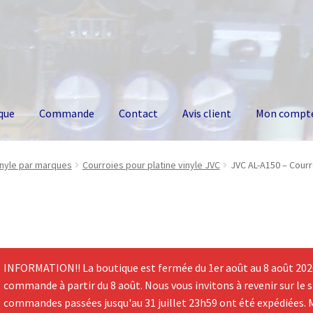
que
Commande
Contact
Avis client
Mon compt
inyle par marques
Courroies pour platine vinyle JVC
JVC AL-A150 – Courr
INFORMATION!! La boutique est fermée du 1er août au 8 août 2026.
commande à partir du 8 août. Nous vous invitons à revenir sur le si
commandes passées jusqu'au 31 juillet 23h59 ont été expédiées. 