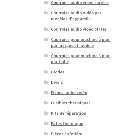
Courroies audio vidéo carrées
Courroies Audio Vidéo par
modèles d'appareils
Courroies audio vidéo plates
Courroies pour machine à pain
par marque et modèle
Courroies pour machine à pain
par taille
Diodes
Divers
Fiches audio vidéo
Fusibles thermiques
Kits de réparation
Pâtes thermique
Pièces cafetière