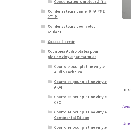
Condensateurs moteur à fils
Condensateurs papier RIFA PME
271 M
Condensateurs pour volet
roulant
Cosses à sertir
Courroies Audio plates pour
platine vinyle par marques
Courroie pour platine vinyle
Audio Technica
Courroies pour platine vinyle
AKAI
Inf
Courroies pour platine vinyle
CEC
Avis
Courroies pour platine vinyle
Continental Edison
Une 
Courroies pour platine vinyle