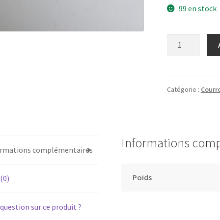
99 en stock
quantité
de
JVC
AL-
A150
Catégorie :
Courro
-
Courroie
pour
platine
Informations com
vinyle
ormations complémentaires
tourne-
disque
Poids
 (0)
(AL-
A150BK)
question sur ce produit ?