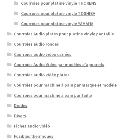
Courroies pour platine vinyle THORENS
Courroies pour platine vinyle TOSHIBA
Courroies pour platine vinyle YAMAHA
Courroies Audio plates pour platine vinyle par taille
Courroies audio rondes
Courroies audio vidéo carrées
Courroies Audio Vidéo par modèles d'appareils
Courroies audio vidéo plates
Courroies pour machine à pain par marque et modèle
Courroies pour machine à pain par taille
Diodes
Divers
Fiches audio vidéo
Fusibles thermiques