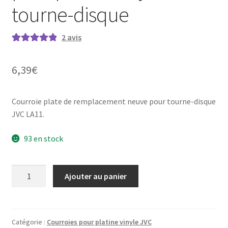
tourne-disque
2
avis
Noté
2
5.00
sur
5 basé sur
6,39
€
notations
client
Courroie plate de remplacement neuve pour tourne-disque
JVC LA11.
93 en stock
quantité
Ajouter au panier
de
JVC
L-
A11
Catégorie :
Courroies pour platine vinyle JVC