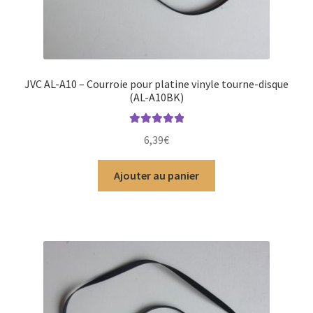
JVC AL-A10 – Courroie pour platine vinyle tourne-disque
(AL-A10BK)
Note
5.00
sur
6,39
€
5
Ajouter au panier