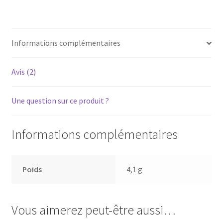
-
Courroie
pour
Informations complémentaires
platine
vinyle
tourne-
Avis (2)
disque
Une question sur ce produit ?
Informations complémentaires
Poids
4,1 g
Vous aimerez peut-être aussi…