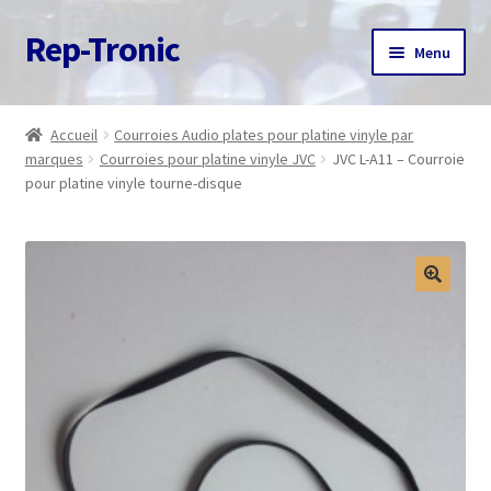
Rep-Tronic
Aller
Aller
Menu
à
au
la
contenu
Accueil
navigation
Accueil
Courroies Audio plates pour platine vinyle par
marques
Courroies pour platine vinyle JVC
JVC L-A11 – Courroie
A propos
pour platine vinyle tourne-disque
Articles
Boutique
Commande
Contact
Avis client