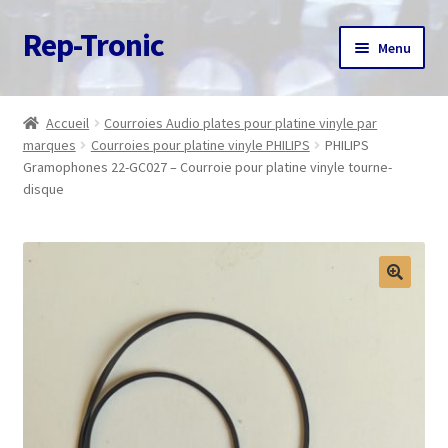
Rep-Tronic
Aller
Aller
Menu
à
au
la
contenu
Accueil
navigation
Accueil
Courroies Audio plates pour platine vinyle par
marques
Courroies pour platine vinyle PHILIPS
PHILIPS
A propos
Gramophones 22-GC027 – Courroie pour platine vinyle tourne-
disque
Articles
Boutique
Commande
Contact
Avis client