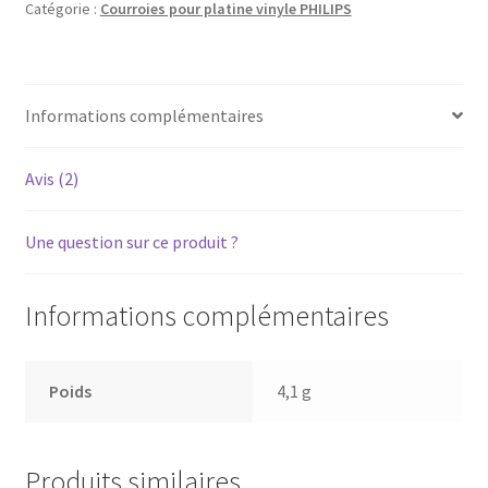
22-
Catégorie :
Courroies pour platine vinyle PHILIPS
GC027
–
Courroie
Informations complémentaires
pour
platine
vinyle
Avis (2)
tourne-
disque
Une question sur ce produit ?
Informations complémentaires
Poids
4,1 g
Produits similaires