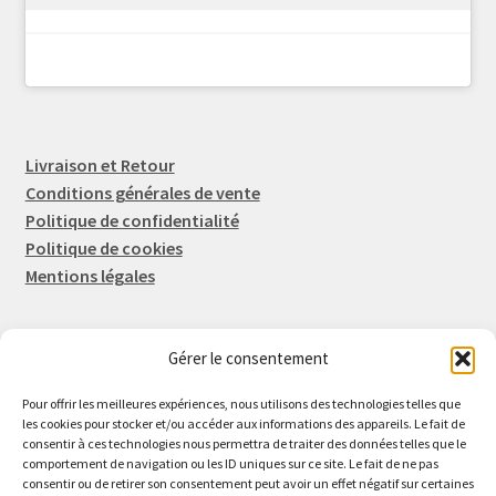
Livraison et Retour
Conditions générales de vente
Politique de confidentialité
Politique de cookies
Mentions légales
Gérer le consentement
Rep-Tronic
Eric FORTIER EI
Pour offrir les meilleures expériences, nous utilisons des technologies telles que
16 Rue de l'Espérance
les cookies pour stocker et/ou accéder aux informations des appareils. Le fait de
consentir à ces technologies nous permettra de traiter des données telles que le
14600 Honfleur
comportement de navigation ou les ID uniques sur ce site. Le fait de ne pas
02 61 82 01 89
consentir ou de retirer son consentement peut avoir un effet négatif sur certaines