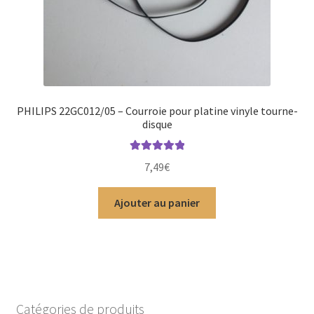
PHILIPS 22GC012/05 – Courroie pour platine vinyle tourne-
disque
Note
5.00
sur
7,49
€
5
Ajouter au panier
Catégories de produits