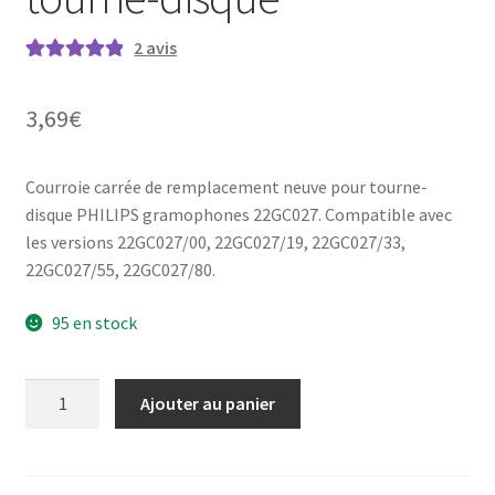
2
avis
Noté
2
5.00
sur
5 basé sur
3,69
€
notations
client
Courroie carrée de remplacement neuve pour tourne-
disque PHILIPS gramophones 22GC027. Compatible avec
les versions 22GC027/00, 22GC027/19, 22GC027/33,
22GC027/55, 22GC027/80.
95 en stock
quantité
Ajouter au panier
de
PHILIPS
Gramophones