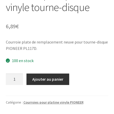
vinyle tourne-disque
6,89
€
Courroie plate de remplacement neuve pour tourne-disque
PIONEER PL117D.
100 en stock
quantité
Ajouter au panier
de
PIONEER
PL-
117D
Catégorie :
Courroies pour platine vinyle PIONEER
-