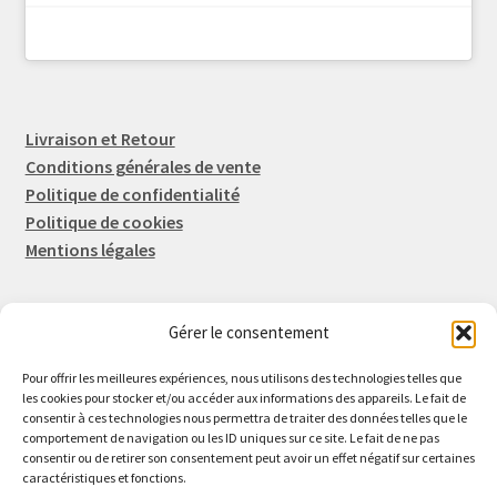
Livraison et Retour
Conditions générales de vente
Politique de confidentialité
Politique de cookies
Mentions légales
Gérer le consentement
Rep-Tronic
Eric FORTIER EI
Pour offrir les meilleures expériences, nous utilisons des technologies telles que
16 Rue de l'Espérance
les cookies pour stocker et/ou accéder aux informations des appareils. Le fait de
consentir à ces technologies nous permettra de traiter des données telles que le
14600 Honfleur
comportement de navigation ou les ID uniques sur ce site. Le fait de ne pas
02 61 82 01 89
consentir ou de retirer son consentement peut avoir un effet négatif sur certaines
caractéristiques et fonctions.