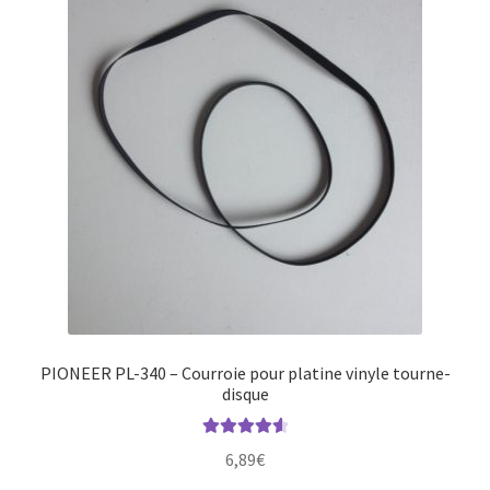
PIONEER PL-340 – Courroie pour platine vinyle tourne-
disque
Note
4.71
6,89
€
sur 5