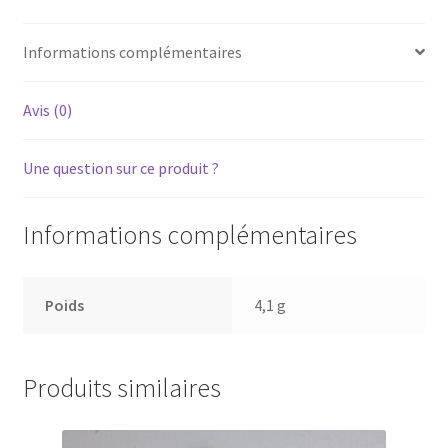
Courroie
pour
Informations complémentaires
platine
vinyle
tourne-
Avis (0)
disque
Une question sur ce produit ?
Informations complémentaires
Poids
4,1 g
Produits similaires