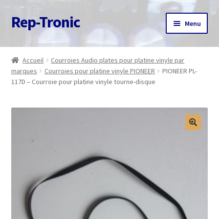
Rep-Tronic
Aller
Aller
Menu
à
au
la
contenu
Accueil
navigation
Accueil
Courroies Audio plates pour platine vinyle par
marques
Courroies pour platine vinyle PIONEER
PIONEER PL-
A propos
117D – Courroie pour platine vinyle tourne-disque
Articles
Boutique
Commande
Contact
Avis client