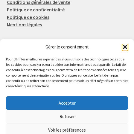
Conditions générales de vente
Politique de confidentialité
Politique de cookies
Mentions légales
Gérer le consentement
Rep-Tronic
Eric FORTIER EI
Pour offrir les meilleures expériences, nous utilisons des technologies telles que
16 Rue de l'Espérance
les cookies pour stocker et/ou accéder aux informations des appareils. Le fait de
consentir à ces technologies nous permettra de traiter des données telles que le
14600 Honfleur
comportement de navigation ou les ID uniques sur ce site. Le fait de ne pas
02 61 82 01 89
consentir ou de retirer son consentement peut avoir un effet négatif sur certaines
caractéristiques et fonctions.
Accepter
Refuser
© 2026 Rep-Tronic
Voir les préférences