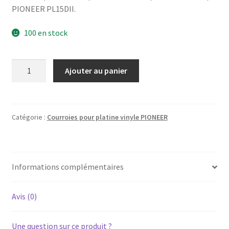
PIONEER PL15DII.
100 en stock
quantité
Ajouter au panier
de
PIONEER
PL-
15D-
Catégorie :
Courroies pour platine vinyle PIONEER
II
-
Courroie
Informations complémentaires
pour
platine
vinyle
Avis (0)
tourne-
disque
Une question sur ce produit ?