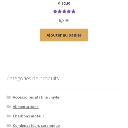
disque
Note
5.00
sur
6,89
€
5
Ajouter au panier
Catégories de produits
Accessoires platine vinyle
Alimentations
Charbons moteur
Condensateurs céramique