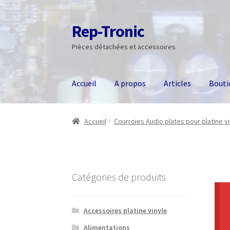
Rep-Tronic
Aller
Aller
à
au
Pièces détachées et accessoires
la
contenu
navigation
Accueil
A propos
Articles
Bouti
Accueil
Courroies Audio plates pour platine v
Catégories de produits
Accessoires platine vinyle
Alimentations