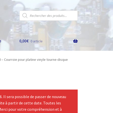
Recherche
de
produits
e
0,00
€
0 article
 – Courroie pour platine vinyle tourne-disque
 Il sera possible de passer de nouveau
te à partir de cette date. Toutes les
Merci pour votre compréhension et à