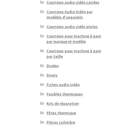
Courroies audio vidéo carrées
Courroies Audio Vidéo par
modèles d'appareils
Courroies audio vidéo plates
Courroies pour machine à pain
par marque et modèle
Courroies pour machine à pain
par taille
Diodes
Divers
Fiches audio vidéo
Fusibles thermiques
Kits de réparation
Pâtes thermique
Pièces cafetière