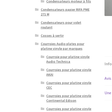
Condensateurs moteur à fils
Condensateurs papier RIFA PME
271 M
Condensateurs pour volet
roulant
Cosses à sertir
Courroies Audio plates pour
platine vinyle par marques
Courroie pour platine vinyle
Audio Technica
Inf
Courroies pour platine vinyle
AKAI
Avis
Courroies pour platine vinyle
CEC
Une 
Courroies pour platine vinyle
Continental Edison
Courroies pour platine vinyle