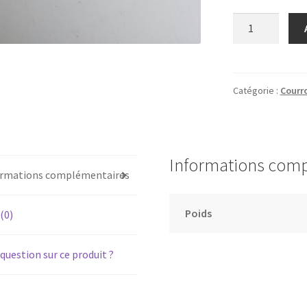
quantité
de
PIONEER
PL-
590
Catégorie :
Courro
-
Courroie
pour
platine
Informations com
vinyle
ormations complémentaires
tourne-
disque
Poids
 (0)
question sur ce produit ?