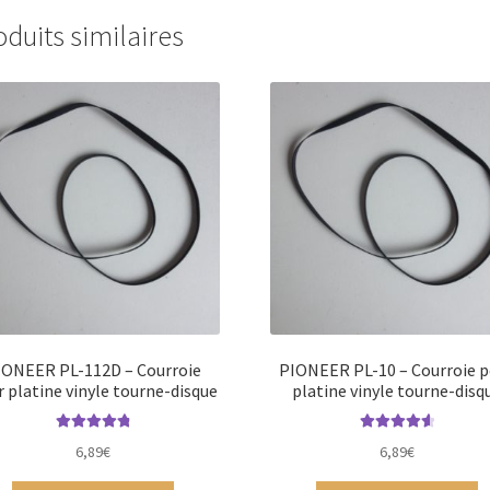
oduits similaires
IONEER PL-112D – Courroie
PIONEER PL-10 – Courroie 
 platine vinyle tourne-disque
platine vinyle tourne-disq
Note
4.88
sur
Note
4.75
6,89
€
6,89
€
5
sur 5