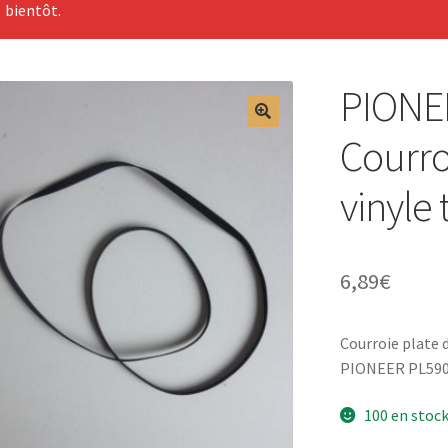
bientôt.
PIONEE
Courro
vinyle
6,89
€
Courroie plate
PIONEER PL590
100 en stoc