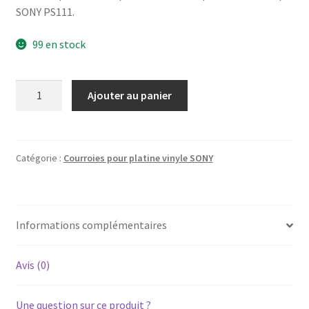
SONY PS111.
99 en stock
quantité
Ajouter au panier
de
SONY
PS-
111
Catégorie :
Courroies pour platine vinyle SONY
-
Courroie
pour
Informations complémentaires
platine
vinyle
tourne-
Avis (0)
disque
Une question sur ce produit ?