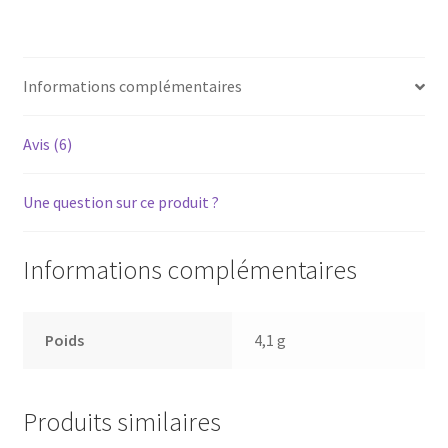
-
Courroie
pour
Informations complémentaires
platine
vinyle
tourne-
Avis (6)
disque
Une question sur ce produit ?
Informations complémentaires
Poids
4,1 g
Produits similaires