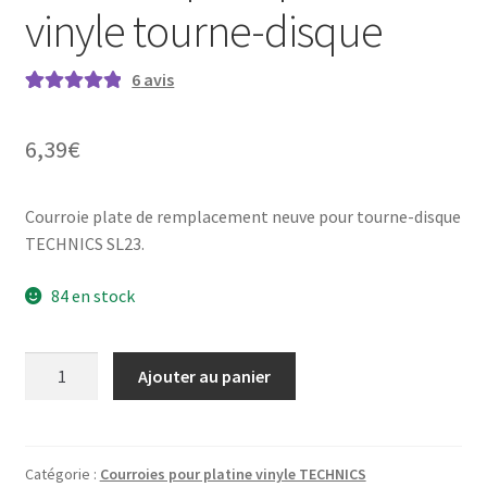
vinyle tourne-disque
6
avis
Noté
6
5.00
sur
5 basé sur
6,39
€
notations
client
Courroie plate de remplacement neuve pour tourne-disque
TECHNICS SL23.
84 en stock
quantité
Ajouter au panier
de
TECHNICS
SL-
23
Catégorie :
Courroies pour platine vinyle TECHNICS