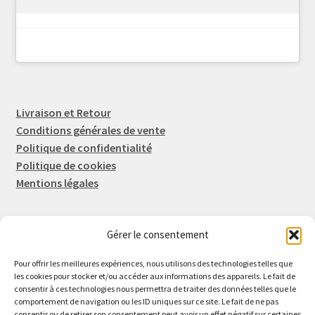
Livraison et Retour
Conditions générales de vente
Politique de confidentialité
Politique de cookies
Mentions légales
Gérer le consentement
Rep-Tronic
Eric FORTIER EI
Pour offrir les meilleures expériences, nous utilisons des technologies telles que
16 Rue de l'Espérance
les cookies pour stocker et/ou accéder aux informations des appareils. Le fait de
consentir à ces technologies nous permettra de traiter des données telles que le
14600 Honfleur
comportement de navigation ou les ID uniques sur ce site. Le fait de ne pas
02 61 82 01 89
consentir ou de retirer son consentement peut avoir un effet négatif sur certaines