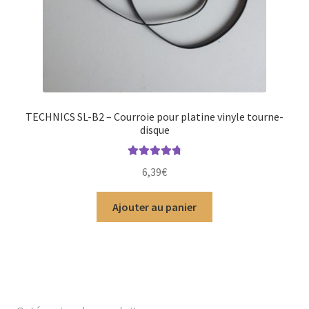
TECHNICS SL-B2 – Courroie pour platine vinyle tourne-
disque
Note
4.91
6,39
€
sur 5
Ajouter au panier