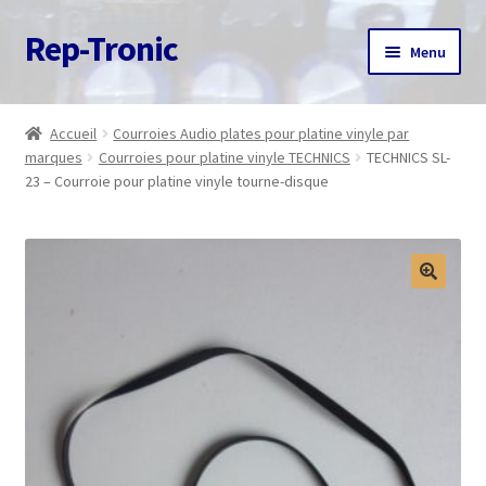
Rep-Tronic
Aller
Aller
Menu
à
au
la
contenu
Accueil
navigation
Accueil
Courroies Audio plates pour platine vinyle par
marques
Courroies pour platine vinyle TECHNICS
TECHNICS SL-
A propos
23 – Courroie pour platine vinyle tourne-disque
Articles
Boutique
Commande
Contact
Avis client