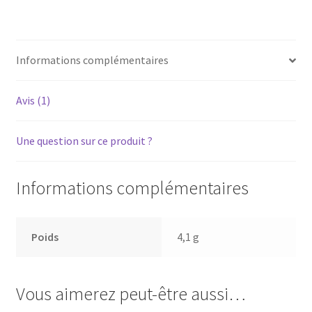
-
Courroie
pour
Informations complémentaires
platine
vinyle
tourne-
Avis (1)
disque
Une question sur ce produit ?
Informations complémentaires
Poids
4,1 g
Vous aimerez peut-être aussi…