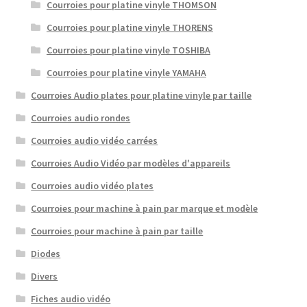
Courroies pour platine vinyle THOMSON
Courroies pour platine vinyle THORENS
Courroies pour platine vinyle TOSHIBA
Courroies pour platine vinyle YAMAHA
Courroies Audio plates pour platine vinyle par taille
Courroies audio rondes
Courroies audio vidéo carrées
Courroies Audio Vidéo par modèles d'appareils
Courroies audio vidéo plates
Courroies pour machine à pain par marque et modèle
Courroies pour machine à pain par taille
Diodes
Divers
Fiches audio vidéo