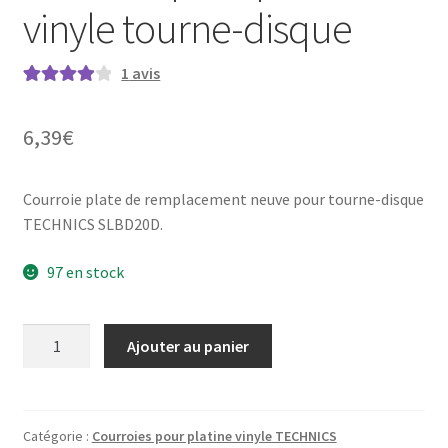
vinyle tourne-disque
1
avis
Noté
1
4.00
sur 5 basé
6,39
€
sur
notation
client
Courroie plate de remplacement neuve pour tourne-disque
TECHNICS SLBD20D.
97 en stock
quantité
Ajouter au panier
de
TECHNICS
SL-
BD20D
Catégorie :
Courroies pour platine vinyle TECHNICS