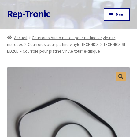
Rep-Tronic
Aller
Aller
Menu
à
au
la
contenu
Accueil
navigation
Accueil
Courroies Audio plates pour platine vinyle par
marques
Courroies pour platine vinyle TECHNICS
TECHNICS SL-
A propos
BD20D – Courroie pour platine vinyle tourne-disque
Articles
Boutique
Commande
Contact
Avis client