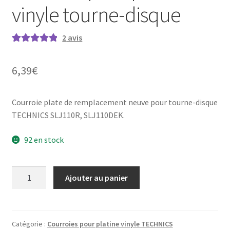
vinyle tourne-disque
2
avis
Noté
2
5.00
sur
5 basé sur
6,39
€
notations
client
Courroie plate de remplacement neuve pour tourne-disque
TECHNICS SLJ110R, SLJ110DEK.
92 en stock
quantité
Ajouter au panier
de
TECHNICS
SL-
J110R
Catégorie :
Courroies pour platine vinyle TECHNICS