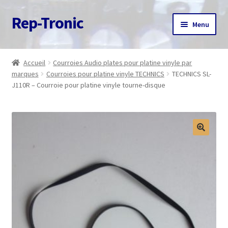
Rep-Tronic
Aller
Aller
Menu
à
au
la
contenu
Accueil
navigation
Accueil
Courroies Audio plates pour platine vinyle par
marques
Courroies pour platine vinyle TECHNICS
TECHNICS SL-
A propos
J110R – Courroie pour platine vinyle tourne-disque
Articles
Boutique
Commande
Contact
Avis client