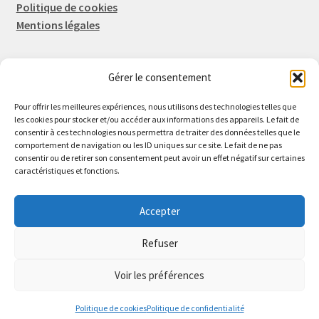
Politique de cookies
Mentions légales
Gérer le consentement
Rep-Tronic
Eric FORTIER EI
Pour offrir les meilleures expériences, nous utilisons des technologies telles que
16 Rue de l'Espérance
les cookies pour stocker et/ou accéder aux informations des appareils. Le fait de
consentir à ces technologies nous permettra de traiter des données telles que le
14600 Honfleur
comportement de navigation ou les ID uniques sur ce site. Le fait de ne pas
02 61 82 01 89
consentir ou de retirer son consentement peut avoir un effet négatif sur certaines
caractéristiques et fonctions.
Accepter
Refuser
© 2026 Rep-Tronic
Voir les préférences
0
Politique de cookies
Politique de confidentialité
Recherche