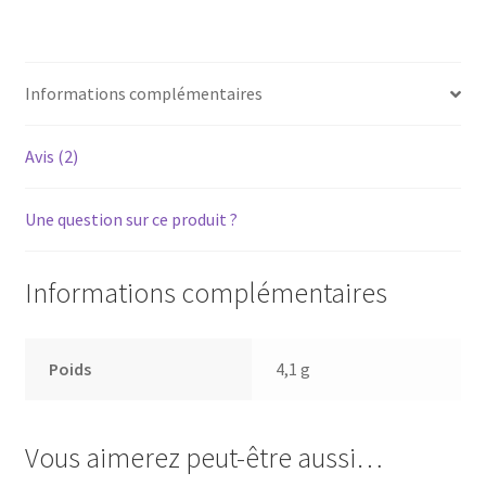
-
Courroie
pour
Informations complémentaires
platine
vinyle
tourne-
Avis (2)
disque
Une question sur ce produit ?
Informations complémentaires
Poids
4,1 g
Vous aimerez peut-être aussi…