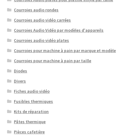
Courroies audio rondes
Courroies audio vidéo carrées
Courroies Audio Vidéo par modèles d'appareils
Courroies audio vidéo plates
Courroies pour machine à pain par marque et modèle
Courroies pour machine à pain par taille
Diodes
Divers
Fiches audio vidéo
Fusibles thermiques
Kits de réparation
Pâtes thermique
Pièces cafetière