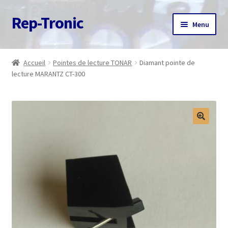
Rep-Tronic
Aller
Aller
Menu
à
au
la
contenu
Accueil
navigation
Accueil
Pointes de lecture TONAR
Diamant pointe de
lecture MARANTZ CT-300
A propos
Articles
Boutique
Commande
Contact
Avis client