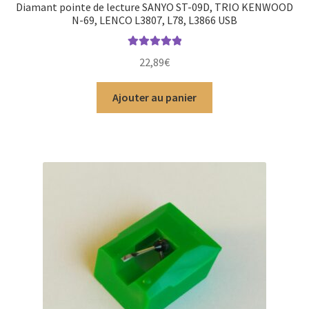
Diamant pointe de lecture SANYO ST-09D, TRIO KENWOOD
N-69, LENCO L3807, L78, L3866 USB
Note
5.00
sur
22,89
€
5
Ajouter au panier