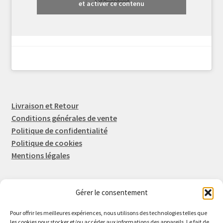
et activer ce contenu
Livraison et Retour
Conditions générales de vente
Politique de confidentialité
Politique de cookies
Mentions légales
Gérer le consentement
Rep-Tronic
Eric FORTIER EI
Pour offrir les meilleures expériences, nous utilisons des technologies telles que
16 Rue de l'Espérance
les cookies pour stocker et/ou accéder aux informations des appareils. Le fait de