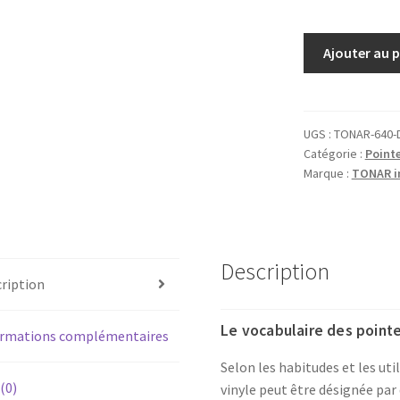
quantité
Ajouter au 
de
Diamant
pointe
de
UGS :
TONAR-640-
Catégorie :
Point
lecture
Marque :
TONAR in
NIVICO
JVC
DT-
33
Description
G
ription
Le vocabulaire des pointe
ormations complémentaires
Selon les habitudes et les uti
 (0)
vinyle peut être désignée par 