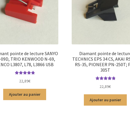
mant pointe de lecture SANYO
Diamant pointe de lectur
-09D, TRIO KENWOOD N-69,
TECHNICS EPS 34 CS, AKAI RS
ENCO L3807, L78, L3866 USB
RS-35, PIONEER PN-250T; 
305T
Note
5.00
sur
22,89
€
5
Note
5.00
sur
22,89
€
5
Ajouter au panier
Ajouter au panier