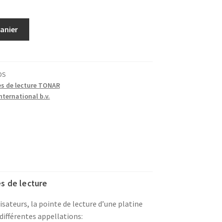
panier
DS
es de lecture TONAR
ternational b.v.
s de lecture
lisateurs, la pointe de lecture d’une platine
différentes appellations: