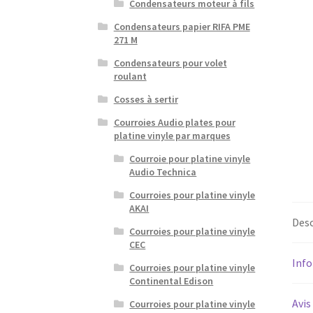
Condensateurs moteur à fils
Condensateurs papier RIFA PME
271 M
Condensateurs pour volet
roulant
Cosses à sertir
Courroies Audio plates pour
platine vinyle par marques
Courroie pour platine vinyle
Audio Technica
Courroies pour platine vinyle
AKAI
Desc
Courroies pour platine vinyle
CEC
Inf
Courroies pour platine vinyle
Continental Edison
Avis
Courroies pour platine vinyle