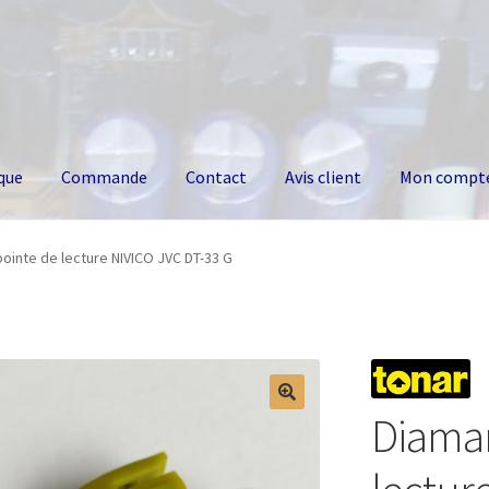
que
Commande
Contact
Avis client
Mon compt
ointe de lecture NIVICO JVC DT-33 G
Diaman