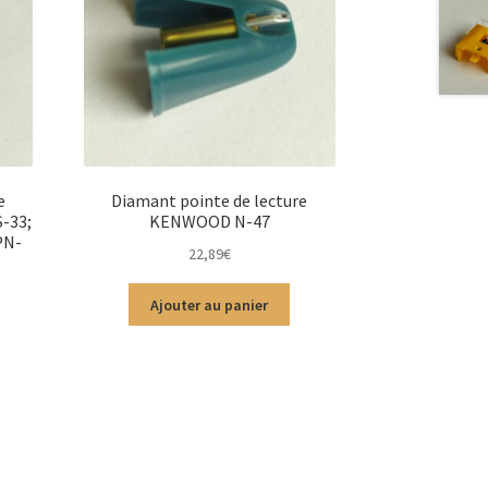
e
Diamant pointe de lecture
-33;
KENWOOD N-47
PN-
22,89
€
Ajouter au panier