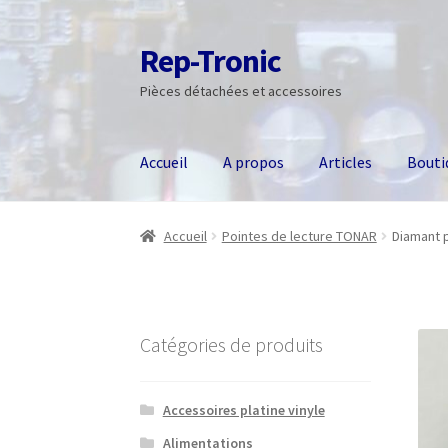
Rep-Tronic
Aller
Aller
à
au
Pièces détachées et accessoires
la
contenu
navigation
Accueil
A propos
Articles
Bouti
Accueil
Pointes de lecture TONAR
Diamant p
Catégories de produits
Accessoires platine vinyle
Alimentations