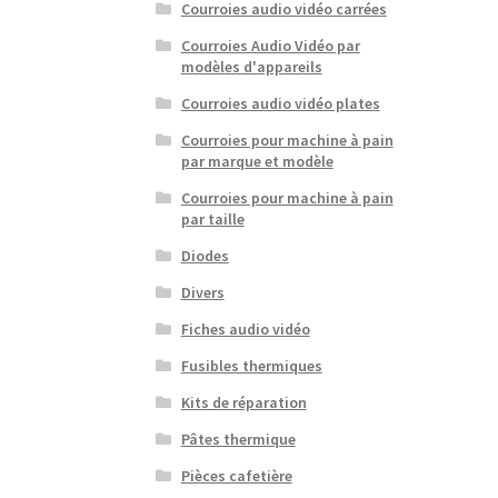
Courroies audio vidéo carrées
Courroies Audio Vidéo par
modèles d'appareils
Courroies audio vidéo plates
Courroies pour machine à pain
par marque et modèle
Courroies pour machine à pain
par taille
Diodes
Divers
Fiches audio vidéo
Fusibles thermiques
Kits de réparation
Pâtes thermique
Pièces cafetière