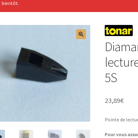
bientôt.
Diaman
lectu
5S
23,89
€
Pointe de lect
Pour vous assur