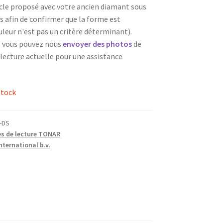
icle proposé avec votre ancien diamant sous
s afin de confirmer que la forme est
uleur n'est pas un critère déterminant).
, vous pouvez nous
envoyer des photos
de
 lecture actuelle pour une assistance
stock
-DS
es de lecture TONAR
ternational b.v.