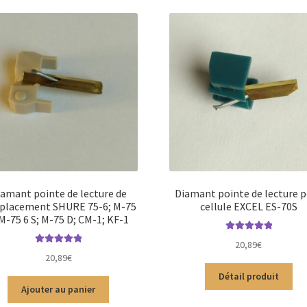
amant pointe de lecture de
Diamant pointe de lecture 
placement SHURE 75-6; M-75
cellule EXCEL ES-70S
 M-75 6 S; M-75 D; CM-1; KF-1
Note
5.00
sur
20,89
€
Note
5.00
sur
5
20,89
€
5
Détail produit
Ajouter au panier