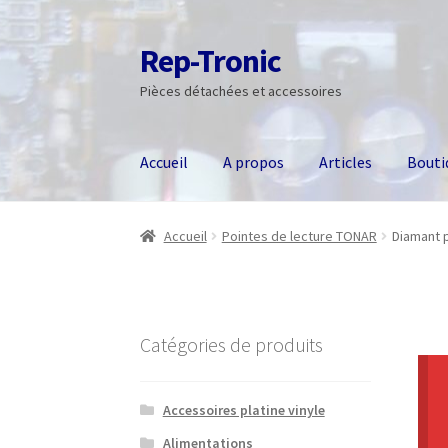
Rep-Tronic
Aller
Aller
à
au
Pièces détachées et accessoires
la
contenu
navigation
Accueil
A propos
Articles
Bouti
Accueil
Pointes de lecture TONAR
Diamant 
Catégories de produits
Accessoires platine vinyle
Alimentations