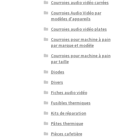
Courroies audio vidéo carrées
Courroies Audio Vidéo par
modèles d'appareils
Courroies audio vidéo plates
Courroies pour machine à pain
par marque et modèle
Courroies pour machine à pain
par taille
Diodes
Divers
Fiches audio vidéo
Fusibles thermiques
Kits de réparation
Pâtes thermique
Pièces cafetière