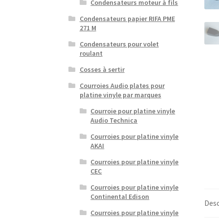
Condensateurs moteur à fils
Condensateurs papier RIFA PME
271 M
Condensateurs pour volet
roulant
Cosses à sertir
Courroies Audio plates pour
platine vinyle par marques
Courroie pour platine vinyle
Audio Technica
Courroies pour platine vinyle
AKAI
Courroies pour platine vinyle
CEC
Courroies pour platine vinyle
Continental Edison
Desc
Courroies pour platine vinyle