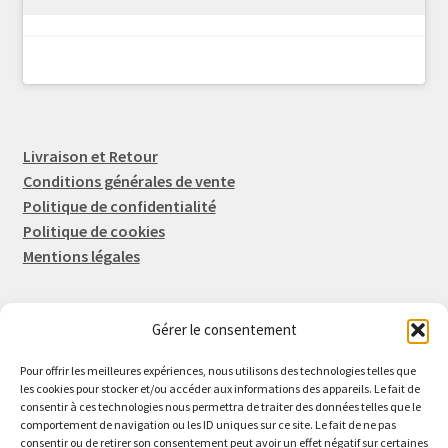
Livraison et Retour
Conditions générales de vente
Politique de confidentialité
Politique de cookies
Mentions légales
Gérer le consentement
Rep-Tronic
Eric FORTIER EI
Pour offrir les meilleures expériences, nous utilisons des technologies telles que
16 Rue de l'Espérance
les cookies pour stocker et/ou accéder aux informations des appareils. Le fait de
consentir à ces technologies nous permettra de traiter des données telles que le
14600 Honfleur
comportement de navigation ou les ID uniques sur ce site. Le fait de ne pas
02 61 82 01 89
consentir ou de retirer son consentement peut avoir un effet négatif sur certaines