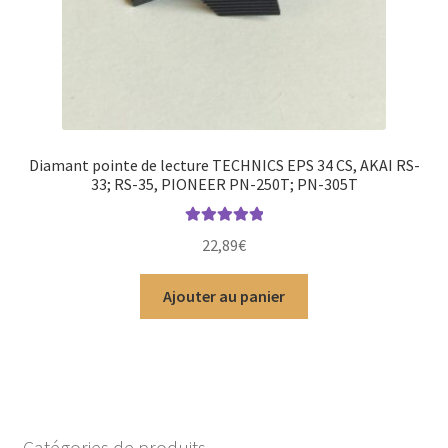
Diamant pointe de lecture TECHNICS EPS 34 CS, AKAI RS-
33; RS-35, PIONEER PN-250T; PN-305T
Note
5.00
sur
22,89
€
5
Ajouter au panier
Catégories de produits