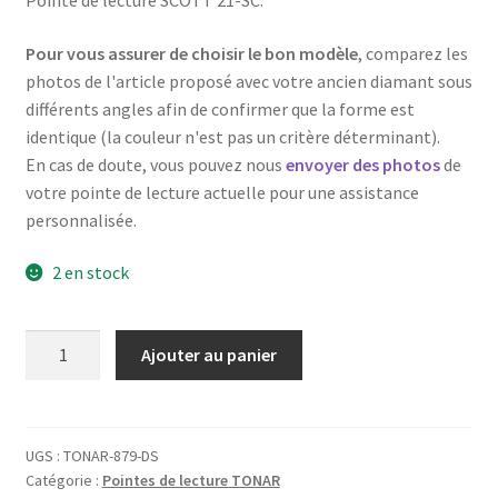
Pointe de lecture SCOTT 21-SC.
Pour vous assurer de choisir le bon modèle
, comparez les
photos de l'article proposé avec votre ancien diamant sous
différents angles afin de confirmer que la forme est
identique (la couleur n'est pas un critère déterminant).
En cas de doute, vous pouvez nous
envoyer des photos
de
votre pointe de lecture actuelle pour une assistance
personnalisée.
2 en stock
quantité
Ajouter au panier
de
Diamant
pointe
de
UGS :
TONAR-879-DS
Catégorie :
Pointes de lecture TONAR
lecture