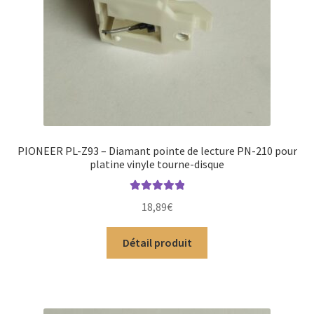
PIONEER PL-Z93 – Diamant pointe de lecture PN-210 pour
platine vinyle tourne-disque
Note
5.00
sur
18,89
€
5
Détail produit