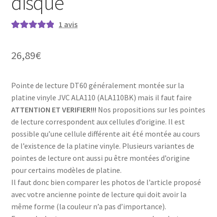
disque
1
avis
Noté
1
5.00
sur
5 basé sur
26,89
€
notation
client
Pointe de lecture DT60 généralement montée sur la
platine vinyle JVC ALA110 (ALA110BK) mais il faut faire
ATTENTION ET VERIFIER!!!
Nos propositions sur les pointes
de lecture correspondent aux cellules d’origine. Il est
possible qu’une cellule différente ait été montée au cours
de l’existence de la platine vinyle. Plusieurs variantes de
pointes de lecture ont aussi pu être montées d’origine
pour certains modèles de platine.
Il faut donc bien comparer les photos de l’article proposé
avec votre ancienne pointe de lecture qui doit avoir la
même forme (la couleur n’a pas d’importance).