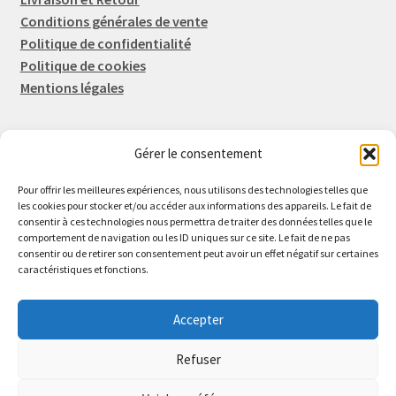
Conditions générales de vente
Politique de confidentialité
Politique de cookies
Mentions légales
Gérer le consentement
Rep-Tronic
Eric FORTIER EI
Pour offrir les meilleures expériences, nous utilisons des technologies telles que
16 Rue de l'Espérance
les cookies pour stocker et/ou accéder aux informations des appareils. Le fait de
consentir à ces technologies nous permettra de traiter des données telles que le
14600 Honfleur
comportement de navigation ou les ID uniques sur ce site. Le fait de ne pas
02 61 82 01 89
consentir ou de retirer son consentement peut avoir un effet négatif sur certaines
caractéristiques et fonctions.
Accepter
Refuser
© 2026 Rep-Tronic