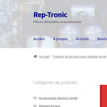
Rep-Tronic
Aller
Aller
à
au
Pièces détachées et accessoires
la
contenu
navigation
Accueil
A propos
Articles
Bouti
Accueil
Pointes de lecture pour platine vinyle
Catégories de produits
Accessoires platine vinyle
Alimentations