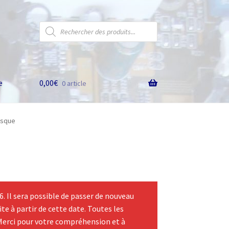
Recherche
de
produits
e
0,00
€
0 article
isque
 Il sera possible de passer de nouveau
te à partir de cette date. Toutes les
Merci pour votre compréhension et à