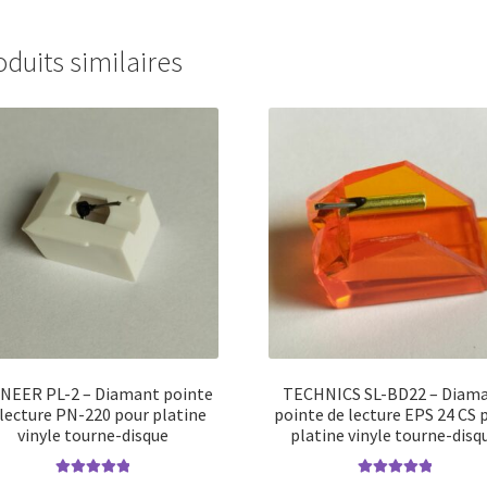
oduits similaires
NEER PL-2 – Diamant pointe
TECHNICS SL-BD22 – Diam
 lecture PN-220 pour platine
pointe de lecture EPS 24 CS 
vinyle tourne-disque
platine vinyle tourne-disq
Note
5.00
sur
Note
5.00
sur