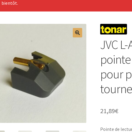
bientôt.
JVC L-
pointe
pour p
tourne
21,89
€
Pointe de lectu