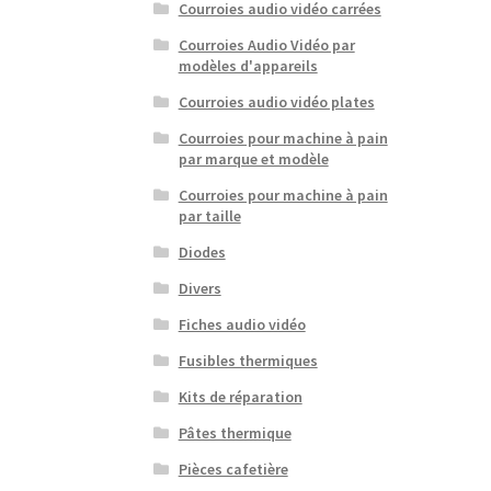
Courroies audio vidéo carrées
Courroies Audio Vidéo par
modèles d'appareils
Courroies audio vidéo plates
Courroies pour machine à pain
par marque et modèle
Courroies pour machine à pain
par taille
Diodes
Divers
Fiches audio vidéo
Fusibles thermiques
Kits de réparation
Pâtes thermique
Pièces cafetière