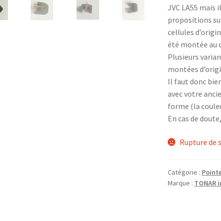
JVC LA55 mais il
propositions su
cellules d’origin
été montée au co
Plusieurs varian
montées d’origi
Il faut donc bie
avec votre anci
forme (la coule
En cas de doute
Rupture de 
Catégorie :
Pointe
Marque :
TONAR in