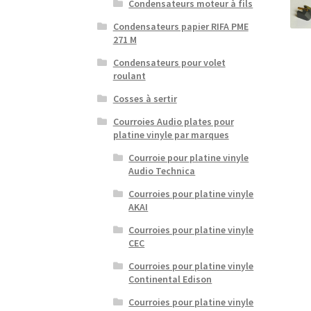
Condensateurs moteur à fils
Condensateurs papier RIFA PME
271 M
Condensateurs pour volet
roulant
Cosses à sertir
Courroies Audio plates pour
platine vinyle par marques
Courroie pour platine vinyle
Audio Technica
Courroies pour platine vinyle
AKAI
Courroies pour platine vinyle
CEC
Courroies pour platine vinyle
Continental Edison
Courroies pour platine vinyle