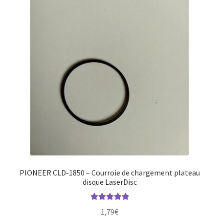
PIONEER CLD-1850 – Courroie de chargement plateau
disque LaserDisc
Note
5.00
sur
1,79
€
5