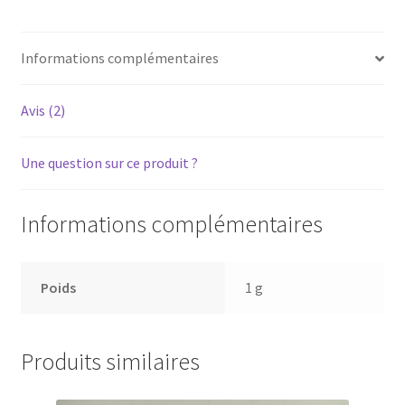
Courroie
de
Informations complémentaires
chargement
plateau
CD
Avis (2)
Une question sur ce produit ?
Informations complémentaires
Poids
1 g
Produits similaires