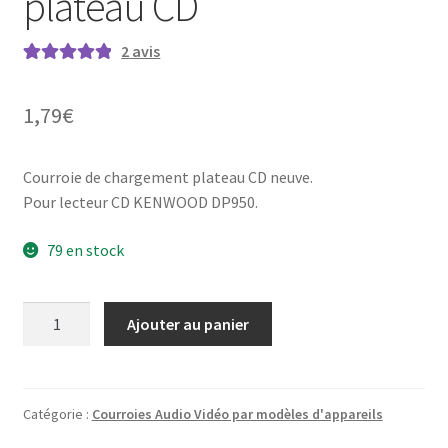
plateau CD
2
avis
Noté
2
5.00
sur
5 basé sur
1,79
€
notations
client
Courroie de chargement plateau CD neuve.
Pour lecteur CD KENWOOD DP950.
79 en stock
quantité
Ajouter au panier
de
KENWOOD
DP-
950
Catégorie :
Courroies Audio Vidéo par modèles d'appareils
-