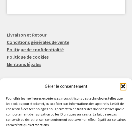
Livraison et Retour
Conditions générales de vente
Politique de confidentialité
Politique de cookies
Mentions légales
Gérer le consentement
Rep-Tronic
Eric FORTIER EI
Pour offrir les meilleures expériences, nous utilisons des technologies telles que
16 Rue de l'Espérance
les cookies pour stocker et/ou accéder aux informations des appareils. Le fait de
consentir à ces technologies nous permettra de traiter des données telles que le
14600 Honfleur
comportement de navigation ou les ID uniques sur ce site. Le fait de ne pas
02 61 82 01 89
consentir ou de retirer son consentement peut avoir un effet négatif sur certaines
caractéristiques et fonctions.