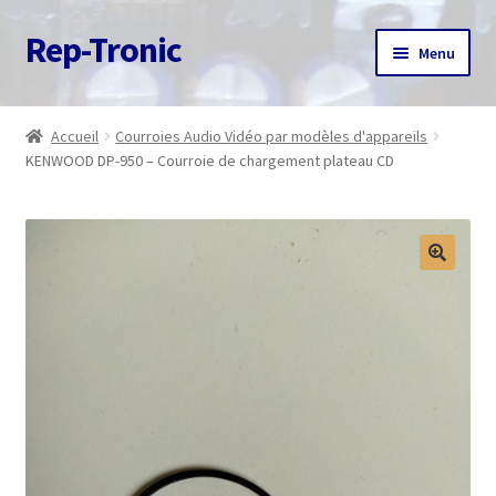
Rep-Tronic
Aller
Aller
Menu
à
au
la
contenu
Accueil
navigation
Accueil
Courroies Audio Vidéo par modèles d'appareils
KENWOOD DP-950 – Courroie de chargement plateau CD
A propos
Articles
Boutique
Commande
Contact
Avis client