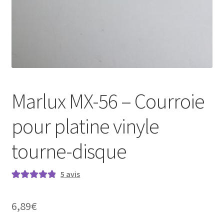
Marlux MX-56 – Courroie
pour platine vinyle
tourne-disque
5
avis
Noté
5
5.00
sur
5 basé sur
6,89
€
notations
client