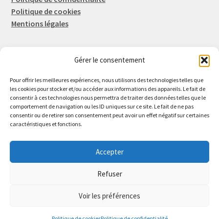
Politique de cookies
Mentions légales
Gérer le consentement
Rep-Tronic
Eric FORTIER EI
Pour offrir les meilleures expériences, nous utilisons des technologies telles que
16 Rue de l'Espérance
les cookies pour stocker et/ou accéder aux informations des appareils. Le fait de
consentir à ces technologies nous permettra de traiter des données telles que le
14600 Honfleur
comportement de navigation ou les ID uniques sur ce site. Le fait de ne pas
02 61 82 01 89
consentir ou de retirer son consentement peut avoir un effet négatif sur certaines
caractéristiques et fonctions.
Accepter
Refuser
© 2026 Rep-Tronic
Voir les préférences
0
Politique de cookies
Politique de confidentialité