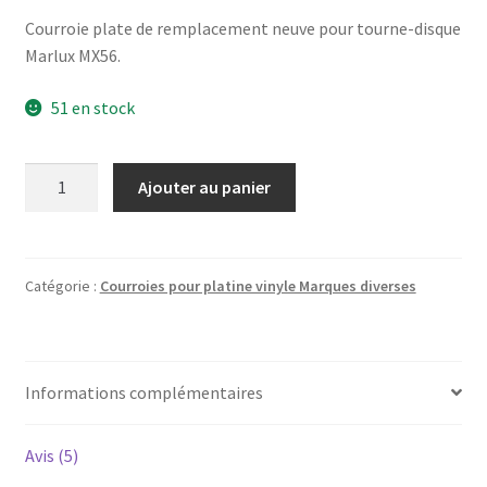
Courroie plate de remplacement neuve pour tourne-disque
Marlux MX56.
51 en stock
quantité
Ajouter au panier
de
Marlux
MX-
56
Catégorie :
Courroies pour platine vinyle Marques diverses
-
Courroie
pour
Informations complémentaires
platine
vinyle
tourne-
Avis (5)
disque