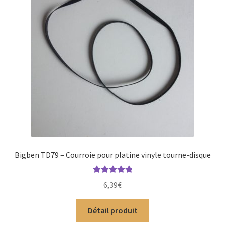
Bigben TD79 – Courroie pour platine vinyle tourne-disque
Note
5.00
sur
6,39
€
5
Détail produit