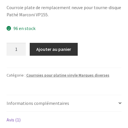
Courroie plate de remplacement neuve pour tourne-disque
Pathé Marconi VP155.
96 en stock
quantité
Ajouter au panier
de
Pathé
Marconi
VP-
Catégorie :
Courroies pour platine vinyle Marques diverses
155
-
Courroie
Informations complémentaires
pour
platine
vinyle
Avis (1)
tourne-