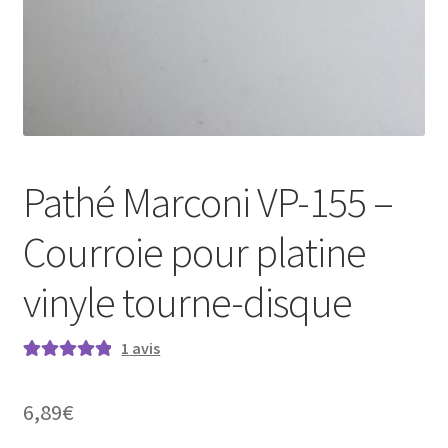
Pathé Marconi VP-155 –
Courroie pour platine
vinyle tourne-disque
1
avis
Noté
1
5.00
sur
5 basé sur
6,89
€
notation
client