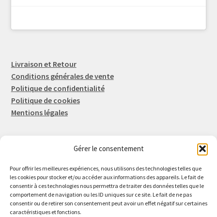
Livraison et Retour
Conditions générales de vente
Politique de confidentialité
Politique de cookies
Mentions légales
Gérer le consentement
Rep-Tronic
Eric FORTIER EI
Pour offrir les meilleures expériences, nous utilisons des technologies telles que
16 Rue de l'Espérance
les cookies pour stocker et/ou accéder aux informations des appareils. Le fait de
consentir à ces technologies nous permettra de traiter des données telles que le
14600 Honfleur
comportement de navigation ou les ID uniques sur ce site. Le fait de ne pas
02 61 82 01 89
consentir ou de retirer son consentement peut avoir un effet négatif sur certaines
caractéristiques et fonctions.