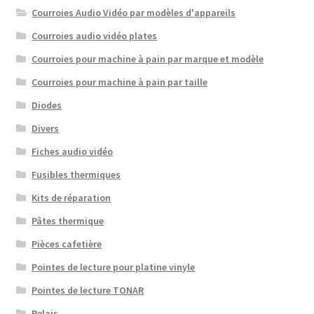
Courroies Audio Vidéo par modèles d'appareils
Courroies audio vidéo plates
Courroies pour machine à pain par marque et modèle
Courroies pour machine à pain par taille
Diodes
Divers
Fiches audio vidéo
Fusibles thermiques
Kits de réparation
Pâtes thermique
Pièces cafetière
Pointes de lecture pour platine vinyle
Pointes de lecture TONAR
Relais