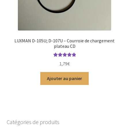
LUXMAN D-105U; D-107U – Courroie de chargement
plateau CD
Note
5.00
sur
1,79
€
5
Ajouter au panier
Catégories de produits