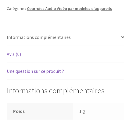
CD-
710;
Catégorie :
Courroies Audio Vidéo par modèles d'appareils
CD-
711;
CD-
Informations complémentaires
720;
CD-
721
Avis (0)
-
Courroie
Une question sur ce produit ?
de
chargement
plateau
Informations complémentaires
CD
Poids
1 g