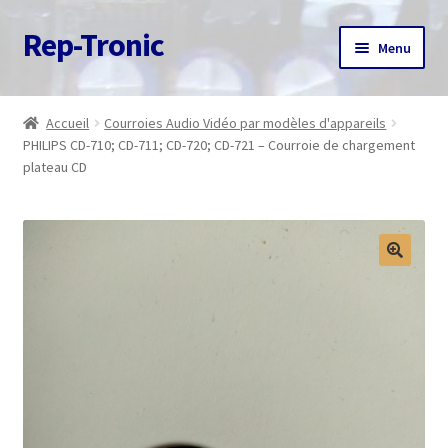
Rep-Tronic
Aller
Aller
Menu
à
au
la
contenu
Accueil
navigation
Accueil
Courroies Audio Vidéo par modèles d'appareils
PHILIPS CD-710; CD-711; CD-720; CD-721 – Courroie de chargement
A propos
plateau CD
Articles
Boutique
Commande
Contact
Avis client