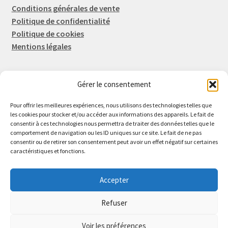
Conditions générales de vente
Politique de confidentialité
Politique de cookies
Mentions légales
Gérer le consentement
Rep-Tronic
Eric FORTIER EI
Pour offrir les meilleures expériences, nous utilisons des technologies telles que
16 Rue de l'Espérance
les cookies pour stocker et/ou accéder aux informations des appareils. Le fait de
consentir à ces technologies nous permettra de traiter des données telles que le
14600 Honfleur
comportement de navigation ou les ID uniques sur ce site. Le fait de ne pas
02 61 82 01 89
consentir ou de retirer son consentement peut avoir un effet négatif sur certaines
caractéristiques et fonctions.
Accepter
Refuser
© 2026 Rep-Tronic
Voir les préférences