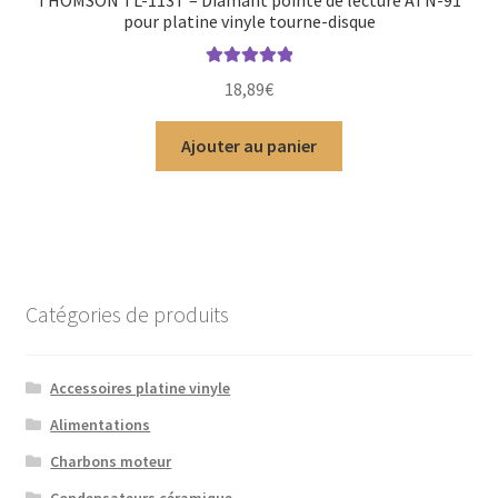
THOMSON TL-113T – Diamant pointe de lecture ATN-91
pour platine vinyle tourne-disque
Note
5.00
sur
18,89
€
5
Ajouter au panier
Catégories de produits
Accessoires platine vinyle
Alimentations
Charbons moteur
Condensateurs céramique