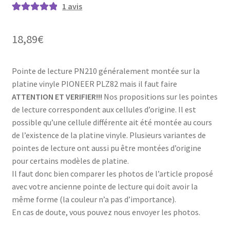
1
avis
Noté
1
5.00
sur
5 basé sur
18,89
€
notation
client
Pointe de lecture PN210 généralement montée sur la
platine vinyle PIONEER PLZ82 mais il faut faire
ATTENTION ET VERIFIER!!!
Nos propositions sur les pointes
de lecture correspondent aux cellules d’origine. Il est
possible qu’une cellule différente ait été montée au cours
de l’existence de la platine vinyle. Plusieurs variantes de
pointes de lecture ont aussi pu être montées d’origine
pour certains modèles de platine.
Il faut donc bien comparer les photos de l’article proposé
avec votre ancienne pointe de lecture qui doit avoir la
même forme (la couleur n’a pas d’importance).
En cas de doute, vous pouvez nous envoyer les photos.